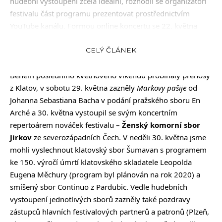
hudební vystoupení zcela ideální, rozhodli se organizátoři
festivalu část programu prezentovat prostřednictvím
YouTube kanálu. Formou online koncertu se 22. května
představil dětský sbor Jitříčko a smíšený sbor Jitro Hradec
Králové a 23. května Byzantion, Collegium musicae
CELÝ ČLÁNEK
slavicae Praha.
Během posledního květnového víkendu probíhaly přenosy
z Klatov, v sobotu 29. května zazněly
Markovy pašije
od
Johanna Sebastiana Bacha v podání pražského sboru En
Arché a 30. května vystoupil se svým koncertním
repertoárem nováček festivalu –
Ženský komorní sbor
Jirkov
ze severozápadních Čech. V neděli 30. května jsme
mohli vyslechnout klatovský sbor Šumavan s programem
ke 150. výročí úmrtí klatovského skladatele Leopolda
Eugena Měchury (program byl plánován na rok 2020) a
smíšený sbor Continuo z Pardubic. Vedle hudebních
vystoupení jednotlivých sborů zazněly také pozdravy
zástupců hlavních festivalových partnerů a patronů (Plzeň,