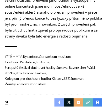
všichni účastníci předvedli plnohodnotná vystoupení. V
online koncertech jsme mohli postřehnout velké
soustředění aktérů a snahu o precizní provedení – přece
jen, přímý přenos koncertu bez fyzicky přítomného publika
byl pro mnohé z nich novinkou. Z živých provedení pak
byla cítit chuť hrát a zpívat pro opravdové publikum a ze
strany diváků byla tato energie s radostí přijímána.
TÉMATA
Byzantion
Consortium musicum
Continuo Pardubice
En Arché
Evropský festival duchovní hudby Šumava-Bayerischer Wald
Jitříčko
Jitro Hradec Králové
Kolegium pro duchovní hudbu Klatovy
SEZ
Šumavan
Ženský komorní sbor Jirkov