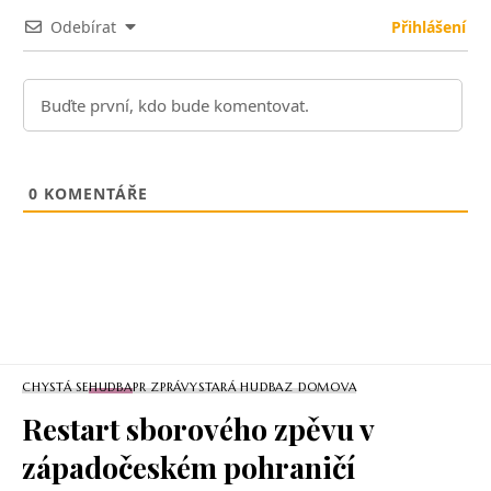
Odebírat
Přihlášení
0
KOMENTÁŘE
CHYSTÁ SE
HUDBA
PR ZPRÁVY
STARÁ HUDBA
Z DOMOVA
Restart sborového zpěvu v
západočeském pohraničí