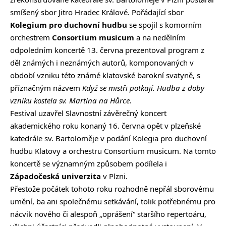
smíšený sbor Jitro Hradec Králové. Pořádající sbor
Kolegium pro duchovní hudbu
se spojil s komorním
orchestrem
Consortium musicum
a na nedělním
odpoledním koncertě 13. června prezentoval program z
děl známých i neznámých autorů, komponovaných v
období vzniku této známé klatovské barokní svatyně, s
příznačným názvem
Když se mistři potkají. Hudba z doby
vzniku kostela sv. Martina na Hůrce.
Festival uzavřel Slavnostní závěrečný koncert
akademického roku konaný 16. června opět v plzeňské
katedrále sv. Bartoloměje v podání Kolegia pro duchovní
hudbu Klatovy a orchestru Consortium musicum. Na tomto
koncertě se významným způsobem podílela i
Západočeská univerzita
v Plzni.
Přestože počátek tohoto roku rozhodně nepřál sborovému
umění, ba ani společnému setkávání, tolik potřebnému pro
nácvik nového či alespoň „oprášení“ staršího repertoáru,