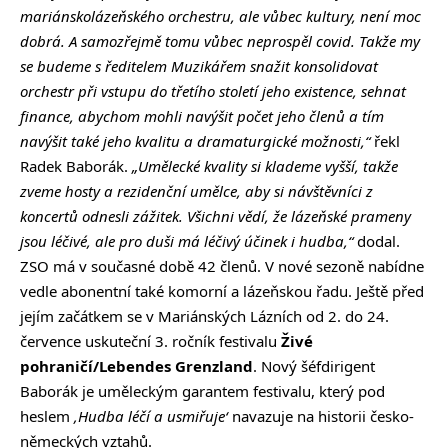
mariánskolázeňského orchestru, ale vůbec kultury, není moc
dobrá. A samozřejmě tomu vůbec neprospěl covid. Takže my
se budeme s ředitelem Muzikářem snažit konsolidovat
orchestr při vstupu do třetího století jeho existence, sehnat
finance, abychom mohli navýšit počet jeho členů a tím
navýšit také jeho kvalitu a dramaturgické možnosti,“
řekl
Radek Baborák.
„Umělecké kvality si klademe vyšší, takže
zveme hosty a rezidenční umělce, aby si návštěvníci z
koncertů odnesli zážitek. Všichni vědí, že lázeňské prameny
jsou léčivé, ale pro duši má léčivý účinek i hudba,“
dodal.
ZSO má v současné době 42 členů. V nové sezoně nabídne
vedle abonentní také komorní a lázeňskou řadu. Ještě před
jejím začátkem se v Mariánských Lázních od 2. do 24.
července uskuteční 3. ročník festivalu
Živé
pohraničí/Lebendes Grenzland
. Nový šéfdirigent
Baborák je uměleckým garantem festivalu, který pod
heslem
‚Hudba léčí a usmiřuje‘
navazuje na historii česko-
německých vztahů.