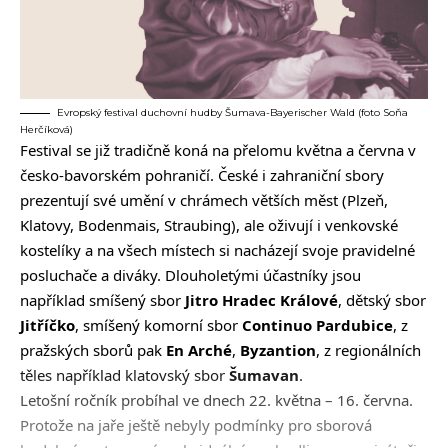
Evropský festival duchovní hudby Šumava-Bayerischer Wald (foto Soňa
Herčíková)
Festival se již tradičně koná na přelomu května a června v
česko-bavorském pohraničí. České i zahraniční sbory
prezentují své umění v chrámech větších měst (Plzeň,
Klatovy, Bodenmais, Straubing), ale oživují i venkovské
kostelíky a na všech místech si nacházejí svoje pravidelné
posluchače a diváky. Dlouholetými účastníky jsou
například smíšený sbor
Jitro Hradec Králové
, dětský sbor
Jitříčko
, smíšený komorní sbor
Continuo Pardubice
, z
pražských sborů pak
En Arché
,
Byzantion
, z regionálních
těles například klatovský sbor
Šumavan
.
Letošní ročník probíhal ve dnech 22. května – 16. června.
Protože na jaře ještě nebyly podmínky pro sborová