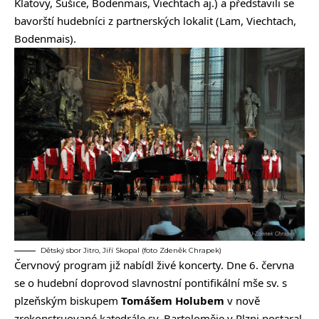
Klatovy, Sušice, Bodenmais, Viechtach aj.) a představili se
bavorští hudebníci z partnerských lokalit (Lam, Viechtach,
Bodenmais).
Dětský sbor Jitro, Jiří Skopal (foto Zdeněk Chrapek)
Červnový program již nabídl živé koncerty. Dne 6. června
se o hudební doprovod slavnostní pontifikální mše sv. s
plzeňským biskupem
Tomášem Holubem
v nově
zrekonstruované katedrále sv. Bartoloměje v Plzni postaral