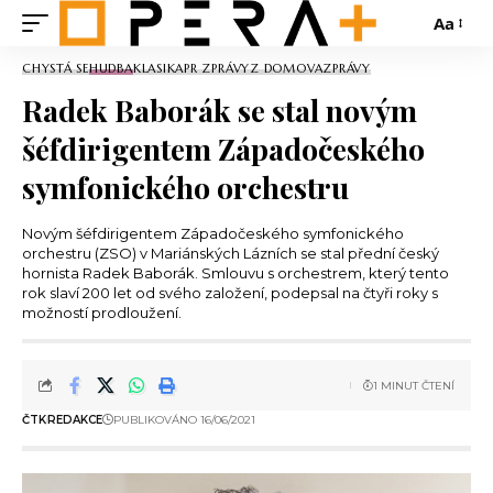
Aa
CHYSTÁ SE
HUDBA
KLASIKA
PR ZPRÁVY
Z DOMOVA
ZPRÁVY
Radek Baborák se stal novým
šéfdirigentem Západočeského
symfonického orchestru
Novým šéfdirigentem Západočeského symfonického
orchestru (ZSO) v Mariánských Lázních se stal přední český
hornista Radek Baborák. Smlouvu s orchestrem, který tento
rok slaví 200 let od svého založení, podepsal na čtyři roky s
možností prodloužení.
1 MINUT ČTENÍ
ČTK
REDAKCE
PUBLIKOVÁNO 16/06/2021