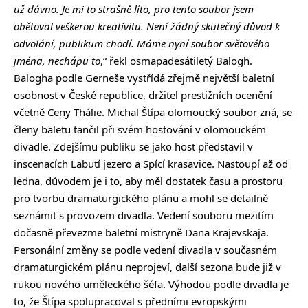
už dávno. Je mi to strašně líto, pro tento soubor jsem
obětoval veškerou kreativitu. Není žádný skutečný důvod k
odvolání, publikum chodí. Máme nyní soubor světového
jména, nechápu to
,“ řekl osmapadesátiletý Balogh.
Balogha podle Gerneše vystřídá zřejmě největší baletní
osobnost v České republice, držitel prestižních ocenění
včetně Ceny Thálie. Michal Štípa olomoucký soubor zná, se
členy baletu tančil při svém hostování v olomouckém
divadle. Zdejšímu publiku se jako host představil v
inscenacích Labutí jezero a Spící krasavice. Nastoupí až od
ledna, důvodem je i to, aby měl dostatek času a prostoru
pro tvorbu dramaturgického plánu a mohl se detailně
seznámit s provozem divadla. Vedení souboru mezitím
dočasně převezme baletní mistryně Dana Krajevskaja.
Personální změny se podle vedení divadla v současném
dramaturgickém plánu neprojeví, další sezona bude již v
rukou nového uměleckého šéfa. Výhodou podle divadla je
to, že Štípa spolupracoval s předními evropskými