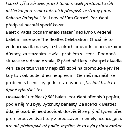
kousek výš a zároveň jsme k tomu museli přistoupit kvůli
některým porušením interních předpisů ze strany pana
Roberta Balogha
,“ řekl novinářům Gerneš. Porušení
předpisů nechtěl specifikovat.
Balet divadla poznamenalo stažení nedávno uvedené
baletní inscenace The Beatles Celebration. Oficiálně to
vedení divadla na svých stránkách odůvodnilo provozními
důvody, za stažením je však problém s licencí. Podobná
situace se v divadle stala již před pěti lety. Zástupci divadla
věří, že se titul vrátí v nejbližší době na olomoucké jeviště,
kdy to však bude, dnes neupřesnili. Gerneš naznačil, že
problém s licencí byl jedním z důvodů. „
Nechtěl bych to
úplně vyloučit
,“ řekl.
Dosavadní umělecký šéf baletu porušení předpisů popírá,
podle něj mu byly vytknuty banality. Za licenci k Beatles
údajně osobně neodpovídal, dozvěděl se prý až týden před
premiérou, že dva tituly z představení neměly licenci. „
Je to
pro mě překvapivé až podlé, myslím, že to bylo připravováno