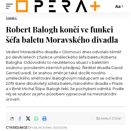
Aa
TANEC
Robert Balogh končí ve funkci
šéfa baletu Moravského divadla
Vedení Moravského divadla v Olomouci dnes odvolalo téměř
po devíti letech z funkce uměleckého šéfa baletu Roberta
Balogha. Odůvodnilo to neutěšenou situací v baletním
souboru i porušením interních předpisů. Ředitel divadla David
Gerneš uvedl, že snahou změn je také docílit nového
uměleckého směřování. Baloghovým nástupcem se od ledna
2019 stane dlouholetý sólista baletu Národního divadla v Praze
a v Brně Michal Štípa. Balogh řekl, že pochybení odmítá. Podle
něj se soubor za jeho působení vypracoval na mezinárodní
úroveň.
3 MINUT ČTENÍ
ČTK
REDAKCE
PUBLIKOVÁNO 30/11/2018