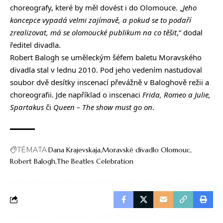
choreografy, které by měl dovést i do Olomouce. „
Jeho
koncepce vypadá velmi zajímavě, a pokud se to podaří
zrealizovat, má se olomoucké publikum na co těšit
,“ dodal
ředitel divadla.
Robert Balogh se uměleckým šéfem baletu Moravského
divadla stal v lednu 2010. Pod jeho vedením nastudoval
soubor dvě desítky inscenací převážně v Baloghově režii a
choreografii. Jde například o inscenaci
Frida, Romeo a Julie,
Spartakus
či
Queen – The show must go on
.
TÉMATA
Dana Krajevskaja
Moravské divadlo Olomouc
Robert Balogh
The Beatles Celebration