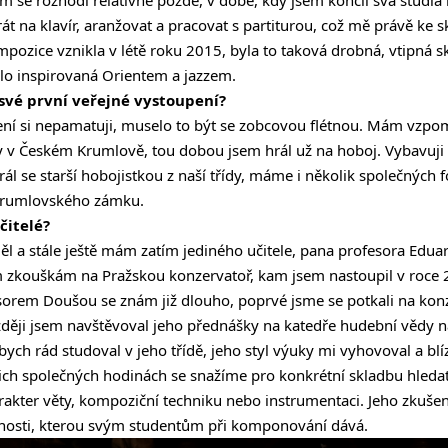
át na klavír, aranžovat a pracovat s partiturou, což mě právě ke
mpozice vznikla v létě roku 2015, byla to taková drobná, vtipná s
ello inspirovaná Orientem a jazzem.
své první veřejné vystoupení?
ení si nepamatuji, muselo to být se zobcovou flétnou. Mám vzpo
 v Českém Krumlově, tou dobou jsem hrál už na hoboj. Vybavuji 
rál se starší hobojistkou z naší třídy, máme i několik společných f
krumlovského zámku.
učitelé?
l a stále ještě mám zatím jediného učitele, pana profesora Edu
ím zkouškám na Pražskou konzervatoř, kam jsem nastoupil v roce
sorem Doušou se znám již dlouho, poprvé jsme se potkali na ko
zději jsem navštěvoval jeho přednášky na katedře hudební vědy na
ych rád studoval v jeho třídě, jeho styl výuky mi vyhovoval a blízk
ich společných hodinách se snažíme pro konkrétní skladbu hledat 
harakter věty, kompoziční techniku nebo instrumentaci. Jeho zkuše
lnosti, kterou svým studentům při komponování dává.