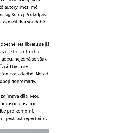
ké autory, mezi mé
nskij, Sergej Prokofjev,
ch označil dva soudobé
becně. Na libretu se již
zí. Je to tak trochu
skladbu, nejedná se však
í, rád bych se
mfonické skladbě. Nerad
t obojí dohromady.
 zajímavá díla. Mou
i současnou psanou
dby pro komorní,
 mi pestrost repertoáru,