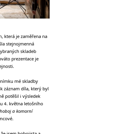
m, která je zaměřena na
la stejnojmenná
vybraných skladeb
váto prezentace je
jnosti.
 snímku mé skladby
k záznam díla, který byl
mě potěšil i výsledek
u 4. května letošního
 hoboj a komorní
mcové.
 že jsem hobojista a