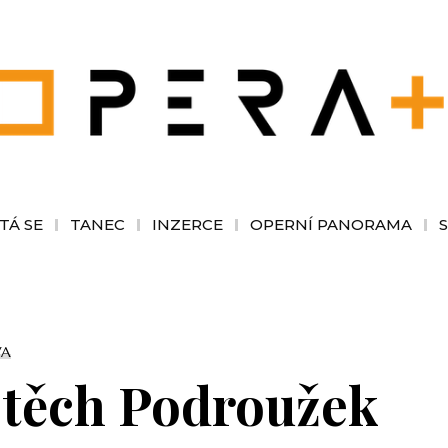
TÁ SE
TANEC
INZERCE
OPERNÍ PANORAMA
VA
jtěch Podroužek