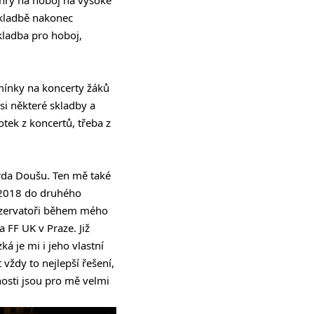
 skladbě nakonec
kladba pro hoboj,
mínky na koncerty žáků
si některé skladby a
otek z koncertů, třeba z
arda Doušu. Ten mě také
 2018 do druhého
nzervatoři během mého
 FF UK v Praze. Již
á je mi i jeho vlastní
vždy to nejlepší řešení,
nosti jsou pro mě velmi