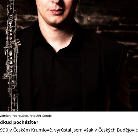
ojtěch Podroužek, foto Jiří Čondl)
 odkud pocházíte?
1990 v Českém Krumlově, vyrůstal jsem však v Českých Budějovic