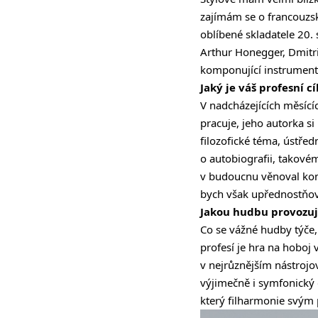
zajímám se o francouzs
oblíbené skladatele 20. 
Arthur Honegger, Dmitrij
komponující instrumental
Jaký je váš profesní cí
V nadcházejících měsící
pracuje, jeho autorka si
filozofické téma, ústřed
o autobiografii, takové
v budoucnu věnoval komo
bych však upřednostňova
Jakou hudbu provozuj
Co se vážné hudby týče
profesí je hra na hoboj
v nejrůznějším nástroj
výjimečně i symfonický o
který filharmonie svým 