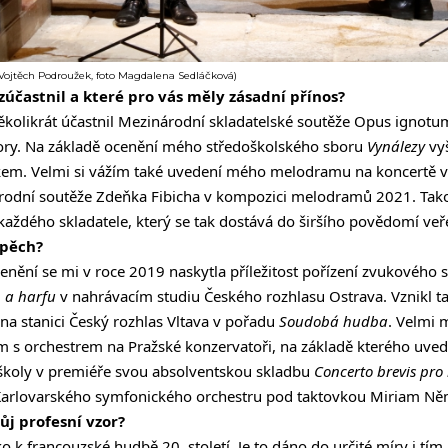
 Vojtěch Podroužek, foto Magdalena Sedláčková)
 zúčastnil a které pro vás měly zásadní přínos?
několikrát účastnil Mezinárodní skladatelské soutěže Opus ignotu
ory. Na základě ocenění mého středoškolského sboru
Vynálezy
vyš
skem. Velmi si vážím také uvedení mého melodramu na koncertě 
rodní soutěže Zdeňka Fibicha v kompozici melodramů 2021. Tako
každého skladatele, který se tak dostává do širšího povědomí veře
spěch?
nění se mi v roce 2019 naskytla příležitost pořízení zvukového
h a harfu
v nahrávacím studiu Českého rozhlasu Ostrava. Vznikl ta
 na stanici Český rozhlas Vltava v pořadu
Soudobá hudba
. Velmi 
 s orchestrem na Pražské konzervatoři, na základě kterého uved
 školy v premiéře svou absolventskou skladbu
Concerto brevis pro
arlovarského symfonického orchestru pod taktovkou Miriam Ně
ůj profesní vzor?
 k francouzské hudbě 20. století. Je to dáno do určité míry i tím,