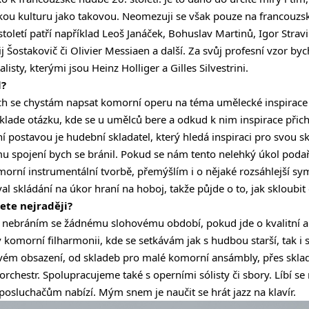
kou kulturu jako takovou. Neomezuji se však pouze na francouzs
století patří například Leoš Janáček, Bohuslav Martinů, Igor Stravi
 Šostakovič či Olivier Messiaen a další. Za svůj profesní vzor by
isty, kterými jsou Heinz Holliger a Gilles Silvestrini.
l?
ch se chystám napsat komorní operu na téma umělecké inspirace o
 klade otázku, kde se u umělců bere a odkud k nim inspirace přichá
ní postavou je hudební skladatel, který hledá inspiraci pro svou 
mu spojení bych se bránil. Pokud se nám tento nelehký úkol podař
rní instrumentální tvorbě, přemýšlím i o nějaké rozsáhlejší sy
l skládání na úkor hraní na hoboj, takže půjde o to, jak skloubi
ete nejraději?
, nebráním se žádnému slohovému období, pokud jde o kvalitní a
 v komorní filharmonii, kde se setkávám jak s hudbou starší, tak 
ovém obsazení, od skladeb pro malé komorní ansámbly, přes skla
rchestr. Spolupracujeme také s operními sólisty či sbory. Líbí se
posluchačům nabízí. Mým snem je naučit se hrát jazz na klavír.