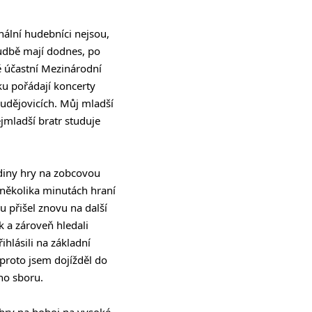
ální hudebníci nejsou,
hudbě mají dodnes, po
ně účastní Mezinárodní
ku pořádají koncerty
udějovicích. Můj mladší
jmladší bratr studuje
odiny hry na zobcovou
o několika minutách hraní
nu přišel znovu na další
k a zároveň hledali
hlásili na základní
 proto jsem dojížděl do
ho sboru.
 hry na hoboj na vysoké