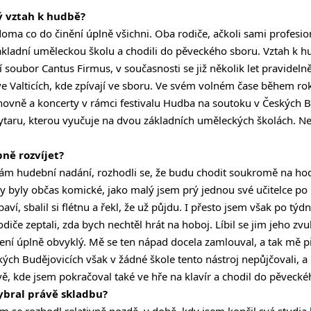
ý vztah k hudbě?
a co do činění úplně všichni. Oba rodiče, ačkoli sami profesion
základní uměleckou školu a chodili do pěveckého sboru. Vztah k 
í soubor Cantus Firmus, v současnosti se již několik let pravidel
 ve Valticích, kde zpívají ve sboru. Ve svém volném čase během ro
hovně a koncerty v rámci festivalu Hudba na soutoku v Českých B
kytaru, kterou vyučuje na dvou základních uměleckých školách. Ne
bně rozvíjet?
e mám hudební nadání, rozhodli se, že budu chodit soukromě na h
tky byly občas komické, jako malý jsem prý jednou své učitelce p
ví, sbalil si flétnu a řekl, že už půjdu. I přesto jsem však po týd
diče zeptali, zda bych nechtěl hrát na hoboj. Líbil se jim jeho zvu
ení úplně obvyklý. Mě se ten nápad docela zamlouval, a tak mě při
ých Budějovicích však v žádné škole tento nástroj nepůjčovali, a
, kde jsem pokračoval také ve hře na klavír a chodil do pěvecké
vybral právě skladbu?
m se rozhodl relativně pozdě, v době, kdy jsem končil svá studia