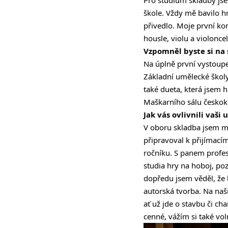
škole. Vždy mě bavilo hr
přivedlo. Moje první ko
housle, violu a violonc
Vzpomněl byste si na 
Na úplně první vystoup
Základní umělecké školy
také dueta, která jsem h
Maškarního sálu česko
Jak vás ovlivnili vaši 
V oboru skladba jsem mě
připravoval k přijímac
ročníku. S panem profe
studia hry na hoboj, po
dopředu jsem věděl, že b
autorská tvorba. Na naš
ať už jde o stavbu či c
cenné, vážím si také vo