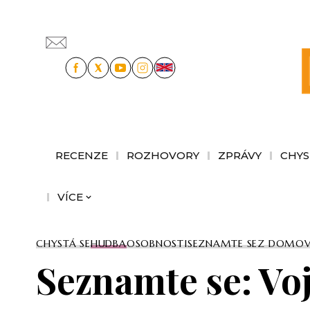
RECENZE
ROZHOVORY
ZPRÁVY
CHYS
VÍCE
CHYSTÁ SE
HUDBA
OSOBNOSTI
SEZNAMTE SE
Z DOMO
Seznamte se: Vo