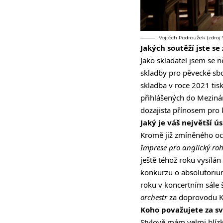
Vojtěch Podroužek (zdroj
Jakých soutěží jste se
Jako skladatel jsem se 
skladby pro pěvecké sb
skladba v roce 2021 ti
přihlášených do Meziná
dozajista přínosem pro 
Jaký je váš největší ú
Kromě již zmíněného oce
Imprese
pro anglický ro
ještě téhož roku vysílán
konkurzu o absolutorium
roku v koncertním sále
orchestr
za doprovodu K
Koho považujete za sv
Stylově mám velmi blízko