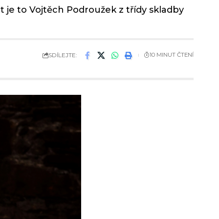
je to Vojtěch Podroužek z třídy skladby
SDÍLEJTE:
10 MINUT ČTENÍ