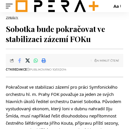
Aa
ZPRÁVY
Sobotka bude pokračovat ve
stabilizaci zázemí FOKu
4 MINUT ČTENÍ
ČTK
REDAKCE
PUBLIKOVÁNO 10/01/2014
Pokračovat ve stabilizaci zázemí pro práci Symfonického
orchestru hl. m. Prahy FOK považuje za jeden ze svých
hlavních úkolů ředitel orchestru Daniel Sobotka. Původem
vystudovaný ekonom, který loni v dubnu nahradil Ilju
Šmída, musí například řešit dlouhodobou nepřítomnost
čestného šéfdirigenta Jiřího Kouta, přípravu příští sezony,