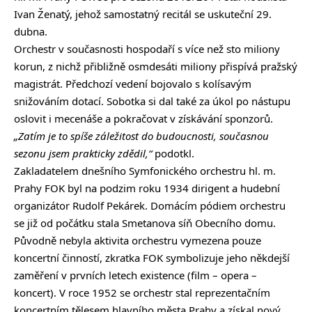
Ivan Ženatý, jehož samostatný recitál se uskuteční 29.
dubna.
Orchestr v současnosti hospodaří s více než sto miliony
korun, z nichž přibližně osmdesáti miliony přispívá pražský
magistrát. Předchozí vedení bojovalo s kolísavým
snižováním dotací. Sobotka si dal také za úkol po nástupu
oslovit i mecenáše a pokračovat v získávání sponzorů.
„Zatím je to spíše záležitost do budoucnosti, současnou
sezonu jsem prakticky zdědil,“
podotkl.
Zakladatelem dnešního Symfonického orchestru hl. m.
Prahy FOK byl na podzim roku 1934 dirigent a hudební
organizátor Rudolf Pekárek. Domácím pódiem orchestru
se již od počátku stala Smetanova síň Obecního domu.
Původně nebyla aktivita orchestru vymezena pouze
koncertní činností, zkratka FOK symbolizuje jeho někdejší
zaměření v prvních letech existence (film – opera –
koncert). V roce 1952 se orchestr stal reprezentačním
koncertním tělesem hlavního města Prahy a získal nový