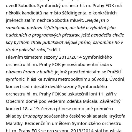
uvedl Sobotka. Symfonický orchestr hl. m. Prahy FOK má
několik kandidátů na místo šéfdirigenta, o konkrétních
jménech zatím nechce Sobotka mluvit.
„Nejde jen o
samotnou postavu šéfdirigenta, ale také o vyladění jeho
hudebních a programových představ. Ještě nenadešla chvíle,
kdy bychom chtěli publikovat nějaké jméno, oznámíme ho v
druhé polovině roku,“
sdělil.
Hlavním tématem sezony 2013/2014 Symfonického
orchestru hl. m. Prahy FOK je nová abonentní řada s
názvem
Praha v hudbě
, jejímž prostřednictvím se Pražští
symfonici hlásí ke svému metropolitnímu původu. Úvodní
koncert sedmdesáté deváté sezony Symfonického
orchestru hl. m. Prahy FOK se uskutečnil loni 11. září v
Obecním domě pod vedením Zdeňka Mácala. Závěrečný
koncert 18. a 19. června přinese mimo jiné premiéru
skladby
Druhopisy
současného českého skladatele Kryštofa
Mařatky. Rezidenčním umělcem Symfonického orchestru
hl. m. Prahy FOK se pro sezonu 2013/2014 stal houslista