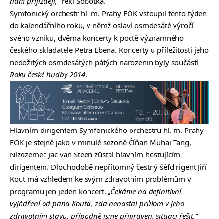
nám přijíždějí,“
řekl Sobotka.
Symfonický orchestr hl. m. Prahy FOK vstoupil tento týden
do kalendářního roku, v němž oslaví osmdesáté výročí
svého vzniku, dvěma koncerty k poctě významného
českého skladatele Petra Ebena. Koncerty u příležitosti jeho
nedožitých osmdesátých pátých narozenin byly součástí
Roku české hudby 2014
.
Hlavním dirigentem Symfonického orchestru hl. m. Prahy
FOK je stejně jako v minulé sezoně Číňan Muhai Tang,
Nizozemec Jac van Steen zůstal hlavním hostujícím
dirigentem. Dlouhodobě nepřítomný čestný šéfdirigent Jiří
Kout má vzhledem ke svým zdravotním problémům v
programu jen jeden koncert.
„Čekáme na definitivní
vyjádření od pana Kouta, zda nenastal průlom v jeho
zdravotním stavu, případně jsme připraveni situaci řešit,“