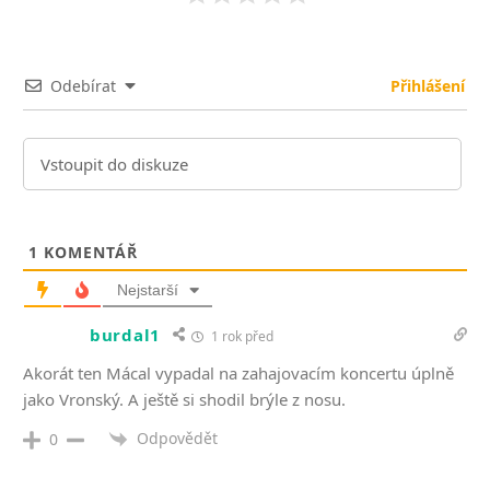
Odebírat
Přihlášení
1
KOMENTÁŘ
Nejstarší
burdal1
1 rok před
Akorát ten Mácal vypadal na zahajovacím koncertu úplně
jako Vronský. A ještě si shodil brýle z nosu.
Odpovědět
0