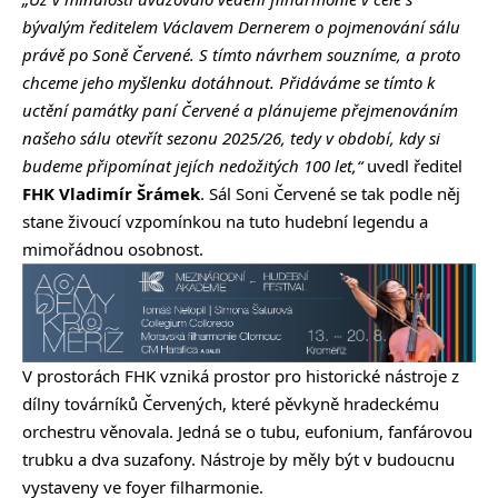
bývalým ředitelem Václavem Dernerem o pojmenování sálu
právě po Soně Červené. S tímto návrhem souzníme, a proto
chceme jeho myšlenku dotáhnout. Přidáváme se tímto k
uctění památky paní Červené a plánujeme přejmenováním
našeho sálu otevřít sezonu 2025/26, tedy v období, kdy si
budeme připomínat jejích nedožitých 100 let,“
uvedl ředitel
FHK
Vladimír Šrámek
. Sál Soni Červené se tak podle něj
stane živoucí vzpomínkou na tuto hudební legendu a
mimořádnou osobnost.
V prostorách FHK vzniká prostor pro historické nástroje z
dílny továrníků Červených, které pěvkyně hradeckému
orchestru věnovala. Jedná se o tubu, eufonium, fanfárovou
trubku a dva suzafony. Nástroje by měly být v budoucnu
vystaveny ve foyer filharmonie.