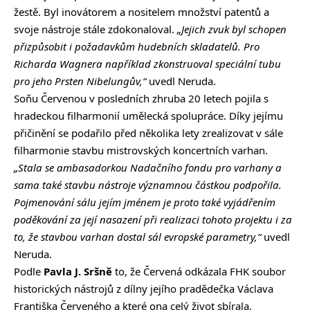
žestě. Byl inovátorem a nositelem množství patentů a
svoje nástroje stále zdokonaloval.
„Jejich zvuk byl schopen
přizpůsobit i požadavkům hudebních skladatelů. Pro
Richarda Wagnera například zkonstruoval speciální tubu
pro jeho Prsten Nibelungův,“
uvedl Neruda.
Soňu Červenou v posledních zhruba 20 letech pojila s
hradeckou filharmonií umělecká spolupráce. Díky jejímu
přičinění se podařilo před několika lety zrealizovat v sále
filharmonie stavbu mistrovských koncertních varhan.
„Stala se ambasadorkou Nadačního fondu pro varhany a
sama také stavbu nástroje významnou částkou podpořila.
Pojmenování sálu jejím jménem je proto také vyjádřením
poděkování za její nasazení při realizaci tohoto projektu i za
to, že stavbou varhan dostal sál evropské parametry,“
uvedl
Neruda.
Podle
Pavla J. Sršně
to, že Červená odkázala FHK soubor
historických nástrojů z dílny jejího pradědečka Václava
Františka Červeného a které ona celý život sbírala,