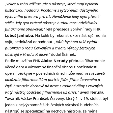
„Velice si toho vážíme. Jde o nástroje, které mají vysokou
historickou hodnotu. Počítáme s vytvořením důstojného
výstavního prostoru pro ně. Nemůžeme tedy nyní přesně
sdělit, kdy tyto vzácné nástroje budou moci návštěvníci
filharmonie obdivovat,“
řekl předseda Správní rady FHK
Luboš Janhuba
. Na kolik by rekonstrukce nástrojů mohla
vyjít, nedokázal odhadnout.
„Rádi bychom také vydali
publikaci o rodu Červených a tradici výroby žesťových
nástrojů v Hradci Králové,“
dodal Šrámek.
Podle mluvčího FHK
Aloise Nerudy
přebrala filharmonie
věcné dary a významný finanční obnos z pozůstalosti
operní pěvkyně v posledních dnech.
„Červená ve své závěti
odkázala filharmonikům portrét JUDr. Jiřího Červeného a
čtyři historické dechové nástroje z rodinné dílny Červených.
Pátý nástroj obdržela filharmonie už dříve,“
uvedl Neruda.
Továrník Václav František Červený, který žil v 19. století, byl
jeden z nejvýznamnějších českých výrobců hudebních
nástrojů se specializací na dechové nástroje, zejména