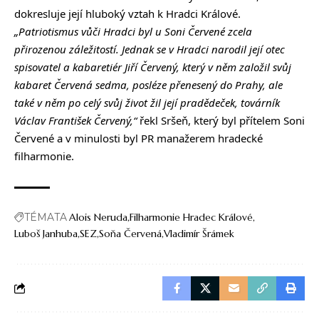
dokresluje její hluboký vztah k Hradci Králové.
„Patriotismus vůči Hradci byl u Soni Červené zcela
přirozenou záležitostí. Jednak se v Hradci narodil její otec
spisovatel a kabaretiér Jiří Červený, který v něm založil svůj
kabaret Červená sedma, posléze přenesený do Prahy, ale
také v něm po celý svůj život žil její pradědeček, továrník
Václav František Červený,“
řekl Sršeň, který byl přítelem Soni
Červené a v minulosti byl PR manažerem hradecké
filharmonie.
TÉMATA
Alois Neruda
Filharmonie Hradec Králové
Luboš Janhuba
SEZ
Soňa Červená
Vladimír Šrámek