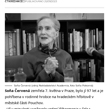
ČTK
REDAKCE
PUBLIKOVÁNO 25/09/2023
Soňa Červená (zdroj Nakladatelství Academia, foto Soňa Pokorná)
Soňa Červená
zemřela 7. května
v Praze, bylo jí 97 let a
je
pohřbena v rodinné hrobce
na hradeckém hřbitově v
městské části Pouchov.
„Už v minulosti uvažovalo vedení filharmonie v čele s