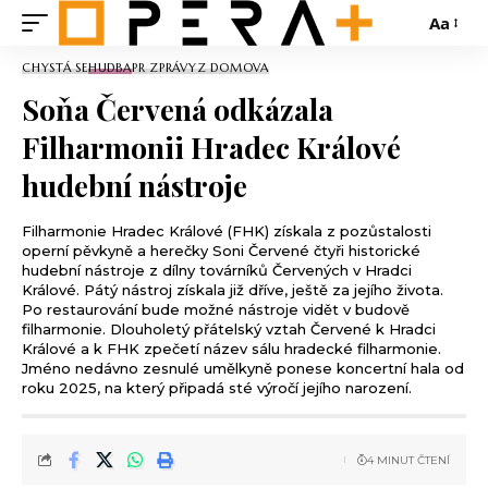
Aa
CHYSTÁ SE
HUDBA
PR ZPRÁVY
Z DOMOVA
Soňa Červená odkázala
Filharmonii Hradec Králové
hudební nástroje
Filharmonie Hradec Králové (FHK) získala z pozůstalosti
operní pěvkyně a herečky Soni Červené čtyři historické
hudební nástroje z dílny továrníků Červených v Hradci
Králové. Pátý nástroj získala již dříve, ještě za jejího života.
Po restaurování bude možné nástroje vidět v budově
filharmonie. Dlouholetý přátelský vztah Červené k Hradci
Králové a k FHK zpečetí název sálu hradecké filharmonie.
Jméno nedávno zesnulé umělkyně ponese koncertní hala od
roku 2025, na který připadá sté výročí jejího narození.
4 MINUT ČTENÍ