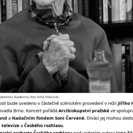
adatelství Academia, foto Soňa Pokorná)
osti
bude uvedeno v částečně scénickém provedení v režii
Jiřího
ivadla Brno. Koncert pořádá
Arcibiskupství pražské
ve spolupr
Fund
a
Nadačním fondem Soni Červené
. Diváci jej mohou sled
 televize
a
Českého rozhlasu
.
nický orchestr Českého rozhlasu
pod vedením autora
Jana Zá