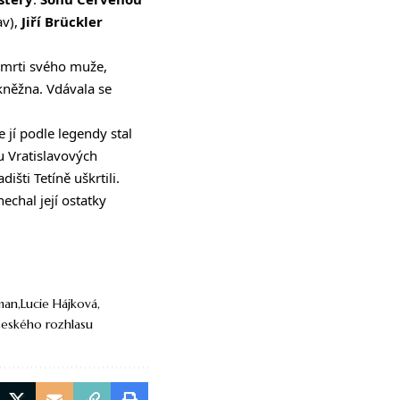
av),
Jiří Brückler
 smrti svého muže,
 kněžna. Vdávala se
 jí podle legendy stal
u Vratislavových
šti Tetíně uškrtili.
echal její ostatky
řman
Lucie Hájková
Českého rozhlasu