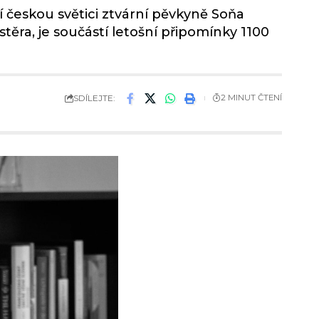
í českou světici ztvární pěvkyně Soňa
těra, je součástí letošní připomínky 1100
SDÍLEJTE:
2 MINUT ČTENÍ