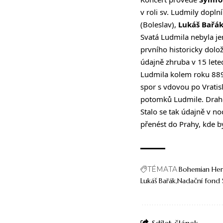
v roli sv. Ludmily doplní
(Boleslav),
Lukáš Bařá
Svatá Ludmila nebyla je
prvního historicky dolož
údajně zhruba v 15 letech
Ludmila kolem roku 889 
spor s vdovou po Vratis
potomků Ludmile. Drahom
Stalo se tak údajně v no
přenést do Prahy, kde b
TÉMATA
Bohemian Her
Lukáš Bařák
Nadační fond 
Sdílet článek