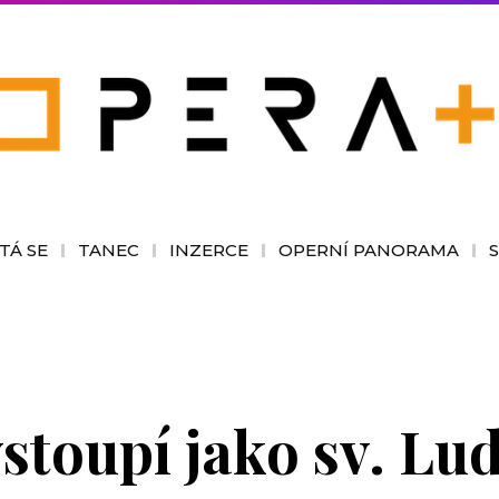
TÁ SE
TANEC
INZERCE
OPERNÍ PANORAMA
stoupí jako sv. Lu