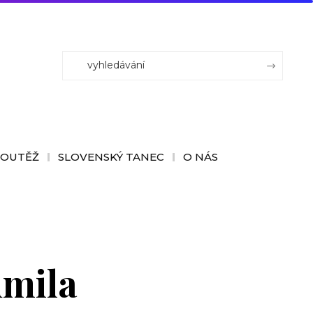
SOUTĚŽ
SLOVENSKÝ TANEC
O NÁS
dmila