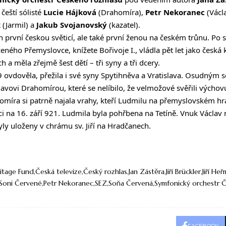
 čeští sólisté
Lucie Hájková
(Drahomíra),
Petr Nekoranec
(Václ
k
(Jarmil) a
Jakub Svojanovský
(kazatel).
n první českou světicí, ale také první ženou na českém trůnu. Po
eného Přemyslovce, knížete Bořivoje I., vládla pět let jako česká
 a měla zřejmě šest dětí – tři syny a tři dcery.
ovdověla, přežila i své syny Spytihněva a Vratislava. Osudným se
lavovi Drahomírou, které se nelíbilo, že velmožové svěřili výchov
íra si patrně najala vrahy, kteří Ludmilu na přemyslovském hradi
ci na 16. září 921. Ludmila byla pohřbena na Tetíně. Vnuk Václav n
yly uloženy v chrámu sv. Jiří na Hradčanech.
itage Fund
Česká televize
Český rozhlas
Jan Zástěra
Jiří Brückler
Jiří He
Soni Červené
Petr Nekoranec
SEZ
Soňa Červená
Symfonický orchestr 