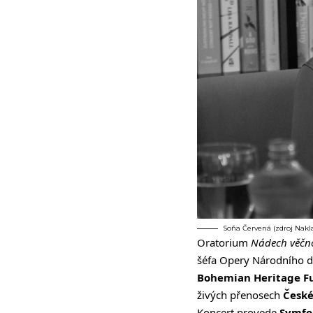
Soňa Červená (zdroj Nakl
Oratorium
Nádech věčn
šéfa Opery Národního d
Bohemian Heritage 
živých přenosech
České
Koncert provede
Symfo