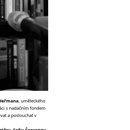
 Heřmana
, uměleckého
áci s nadačním fondem
ovat a poslouchat v
stěry
.
Soňu Červenou