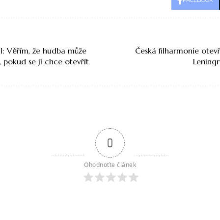
FACEBOOK
l: Věřím, že hudba může
Česká filharmonie otev
 pokud se jí chce otevřít
Leningr
0
Ohodnoťte článek