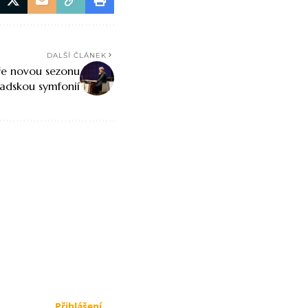
DALŠÍ ČLÁNEK
ře novou sezonu
adskou symfonií
Přihlášení