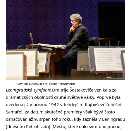
Semjon Byčkov (zdroj Česká filharmonie)
Leningradská symfonie
Dmitrije Šostakoviče vznikala za
dramatických okolností druhé světové války. Poprvé byla
uvedena již v březnu 1942 v tehdejším Kujbyševě (dnešní
Samaře), za datum skutečné premiéry však bývá často
označován až 9. srpen toho roku, kdy zazněla v Leningradu
(dnešním Petrohradu). Město, které dalo symfonii jméno,