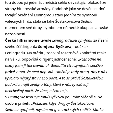
tou dobou již jedenáct měsíců čelilo devastující blokádě ze
strany hitlerovské armády. Podobně jako se devět set dnů
trvající obléhání Leningradu stalo jedním ze symbolů
válečných hrůz, stala se také Šostakovičova
Sedmá
mementem své doby, symbolem německé okupace a ruské
nezdolnosti.
Česká filharmonie
uvede
Leningradskou symfonii
za řízení
svého šéfdirigenta
Semjona Byčkova
, rodáka z
Leningradu. Na otázku, zda v ní rozeznává konkrétní reakci
na válku, odpovídá dirigent jednoznačně:
„Rozhodně ne,
nikdy jsem ji tak nevnímal. Genialita této symfonie spočívá
právě v tom, že není popisná. Umění je tady proto, aby v nás
vyvolalo nějaký stav nebo pocit. A to se právě Šostakovičovi
podařilo, najít zvuky a tóny, které v nás vyvolávají
neochvějný pocit, že víme, o čem to je.“
S
Leningradskou symfonií
Byčkova pojí mimořádně silný
osobní příběh:
„Pokaždé, když diriguji Šostakovičovu
Sedmou symfonii, myslím na generaci svých rodičů. Matka