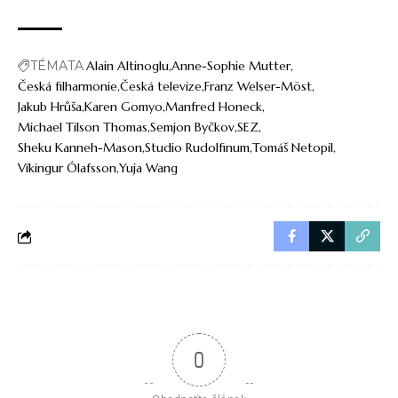
TÉMATA
Alain Altinoglu
Anne-Sophie Mutter
Česká filharmonie
Česká televize
Franz Welser-Möst
Jakub Hrůša
Karen Gomyo
Manfred Honeck
Michael Tilson Thomas
Semjon Byčkov
SEZ
Sheku Kanneh-Mason
Studio Rudolfinum
Tomáš Netopil
Víkingur Ólafsson
Yuja Wang
0