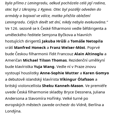
byla přímo z Leningradu, odkud pocházela celá její rodina,
otec byl z Ukrajiny, z Kyjeva. Otec byl později odveden do
armády a bojoval ve válce, matka přežila obležení
Leningradu. Celých devět set dní, nikdy nebyla evakuována.“
Ve 126. sezoně se k České filharmonii vedle šéfdirigenta a
uměleckého ředitele Semjona Byčkova a hlavních
hostujících dirigentů
Jakuba Hrůši
a
Tomáše Netopila
vrátí
Manfred Honeck
a
Franz Welser-Möst
. Poprvé
bude Českou filharmonii řídit Francouz
Alain Altinoglu
a
Američan
Michael Tilson Thomas
. Rezidenční umělkyní
bude klavíristka
Yuja Wang
. Vedle ní v Praze znovu
vystoupí houslistky
Anne-Sophie Mutter
a
Karen Gomyo
a debutově islandský klavírista
Víkingur Ólafsson
a
britský violoncellista
Sheku Kanneh-Mason
. Ve premiéře
uvede Česká filharmonie skladby Bryce Dessnera, Juliana
Andersona a Slavomíra Hořínky. Velké turné po
evropských městech zavede orchestr do Vídně, Berlína a
Londýna.