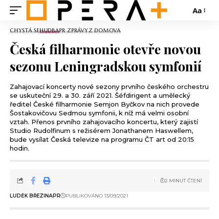
Aa
CHYSTÁ SE
HUDBA
PR ZPRÁVY
Z DOMOVA
Česká filharmonie otevře novou
sezonu Leningradskou symfonií
Zahajovací koncerty nové sezony prvního českého orchestru
se uskuteční 29. a 30. září 2021. Šéfdirigent a umělecký
ředitel České filharmonie Semjon Byčkov na nich provede
Šostakovičovu Sedmou symfonii, k níž má velmi osobní
vztah. Přenos prvního zahajovacího koncertu, který zajistí
Studio Rudolfinum s režisérem Jonathanem Haswellem,
bude vysílat Česká televize na programu ČT art od 20:15
hodin.
2 MINUT ČTENÍ
LUDĚK BŘEZINA
PR
PUBLIKOVÁNO 13/09/2021