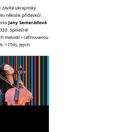
 zavítá ukrajinský
ělo několik přídavků!
erso
Jany Semerádové
020. Společně
h melodií i rafinovanou
9–1759). Jejich