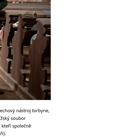
dechový nástroj birbynė,
řížský soubor
, kteří společně
í).