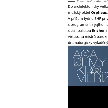
Ensemble Castelkorn & Cla
Do architektonicky velko
mužský oktet
Orpheus
V příštím týdnu SHF při
s programem z jejího 
s cembalistou
Erichem
virtuozitu mistrů barok
dramaturgicky vyladěný 