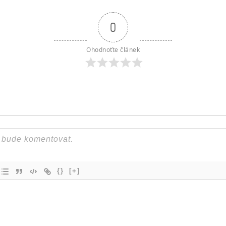
0
Ohodnoťte článek
{}
[+]