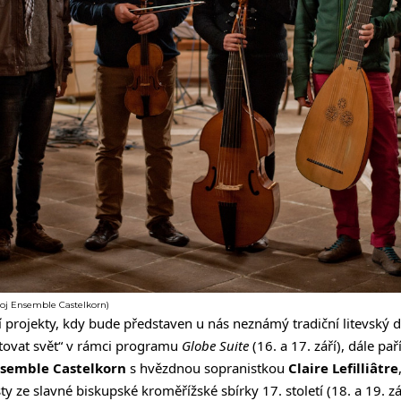
oj Ensemble Castelkorn)
í projekty, kdy bude představen u nás neznámý tradiční litevský 
stovat svět“ v rámci programu
Globe Suite
(16. a 17. září), dále pa
semble Castelkorn
s hvězdnou sopranistkou
Claire Lefilliâtre
 ze slavné biskupské kroměřížské sbírky 17. století (18. a 19. zář