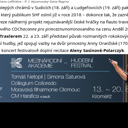
ire Lefilliâtre – P. J. Vejvanovský: Salve Regina
lepých chrámů v Sudicích (18. září) a Ludgeřovicích (19. září) pak
, který publikum SHF oslnil již v roce 2018 – dokonce tak, že zazn
veze nádherný projekt nejuznávanější české hráčky na flauto trav
nového CD
Chaconne pro princeznu
nominovaného na cenu Anděl 2
 Traxlerem
22. a 23. září představí půvab rozmanitých rokokovýc
ní hudby, jež spojují vazby na dvůr princezny Anny Oranžské (170
koncert festivalově doplní recitace
Aleny Sasínové-Polarczyk
.