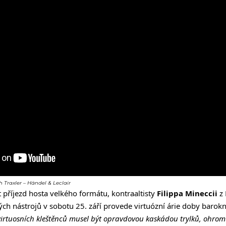
 Traxler – Händel & Leclair
 příjezd hosta velkého formátu, kontraaltisty
Filippa Mineccii
z 
ch nástrojů v sobotu 25. září provede virtuózní árie doby barokn
virtuosních kleštěnců musel být opravdovou kaskádou trylků, ohrom