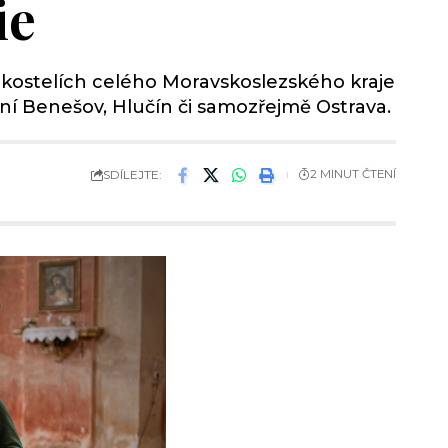
ie
ch kostelích celého Moravskoslezského kraje
olní Benešov, Hlučín či samozřejmě Ostrava.
SDÍLEJTE:
2 MINUT ČTENÍ