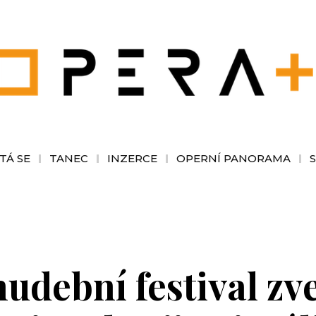
TÁ SE
TANEC
INZERCE
OPERNÍ PANORAMA
udební festival zv