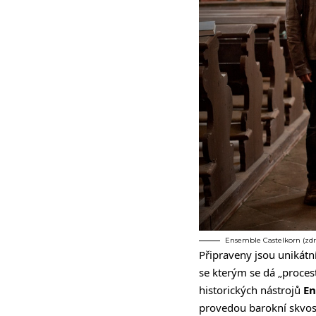
Ensemble Castelkorn (zdr
Připraveny jsou unikátn
se kterým se dá „proce
historických nástrojů
En
provedou barokní skvosty