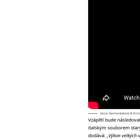
Jana Semerádová & Erich
Vzápětí bude následovat
italským souborem starý
dodává: „
Výkon velkých 