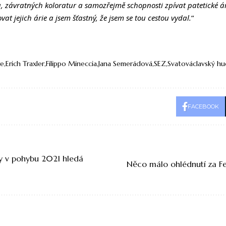
 závratných koloratur a samozřejmě schopnosti zpívat patetické árie 
vat jejich árie a jsem šťastný, že jsem se tou cestou vydal.
“
re
Erich Traxler
Filippo Mineccia
Jana Semerádová
SEZ
Svatováclavský hud
FACEBOOK
ny v pohybu 2021 hledá
Něco málo ohlédnutí za Fe