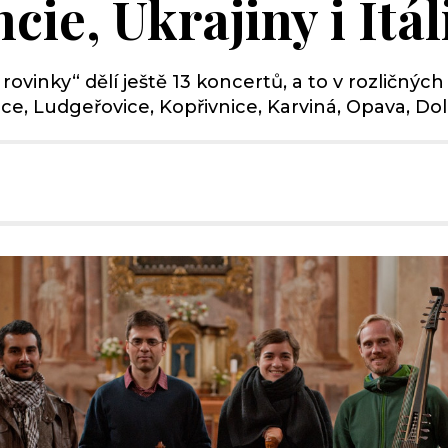
cie, Ukrajiny i Itál
 rovinky“ dělí ještě 13 koncertů, a to v rozličný
dice, Ludgeřovice, Kopřivnice, Karviná, Opava, D