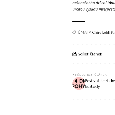
nekonečného držení tónu,
určitou výsadu interpreto
TÉMATA
Claire Lefilliât
Sdílet článek
PŘEDCHOZÍ ČLÁNEK
Festival 4+4 d
kustody