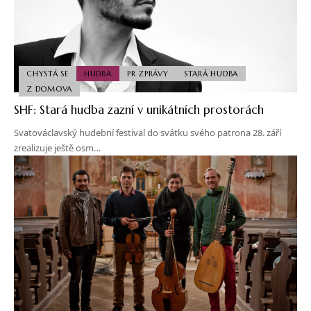
CHYSTÁ SE
HUDBA
PR ZPRÁVY
STARÁ HUDBA
Z DOMOVA
SHF: Stará hudba zazní v unikátních prostorách
Svatováclavský hudební festival do svátku svého patrona 28. září
zrealizuje ještě osm…