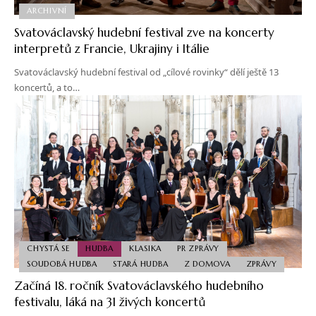
ARCHIVNÍ
Svatováclavský hudební festival zve na koncerty
interpretů z Francie, Ukrajiny i Itálie
Svatováclavský hudební festival od „cílové rovinky“ dělí ještě 13
koncertů, a to…
CHYSTÁ SE
HUDBA
KLASIKA
PR ZPRÁVY
SOUDOBÁ HUDBA
STARÁ HUDBA
Z DOMOVA
ZPRÁVY
Začíná 18. ročník Svatováclavského hudebního
festivalu, láká na 31 živých koncertů