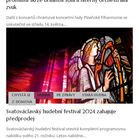
zvuk
Další z koncertů chrámové koncertní řady Plzeňské filharmonie se
uskutečnil ve středu 14. května…
CHYSTÁ SE
HUDBA
PR ZPRÁVY
STARÁ HUDBA
Z DOMOVA
Svatováclavský hudební festival 2024 zahajuje
předprodej
Svatováclavský hudební festival otevírá kompletní programovou
nabídku svého 21. ročníku. Letos nabídne…