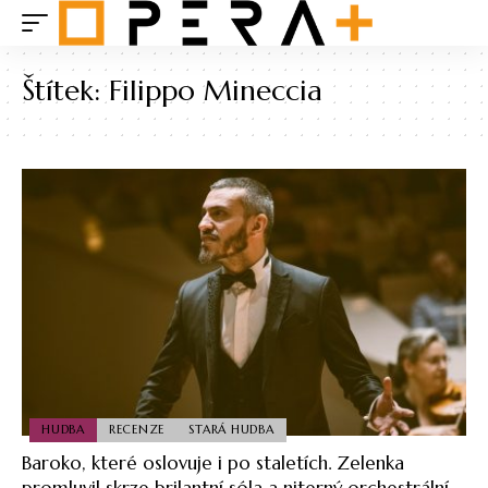
Štítek:
Filippo Mineccia
HUDBA
RECENZE
STARÁ HUDBA
Baroko, které oslovuje i po staletích. Zelenka
promluvil skrze brilantní sóla a niterný orchestrální