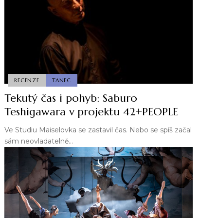
RECENZE
TANEC
Tekutý čas i pohyb: Saburo
Teshigawara v projektu 42+PEOPLE
Ve Studiu Maiselovka se zastavil čas. Nebo se spíš začal
sám neovladatelně…