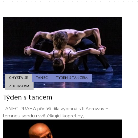
CHYSTÁ SE
TANEC
TÝDEN S TANCEM
Z DOMOVA
Týden s tancem
TANEC PRAHA přináší díla vybraná sítí Aerowaves,
temnou sondu i světélkující kopretiny,…