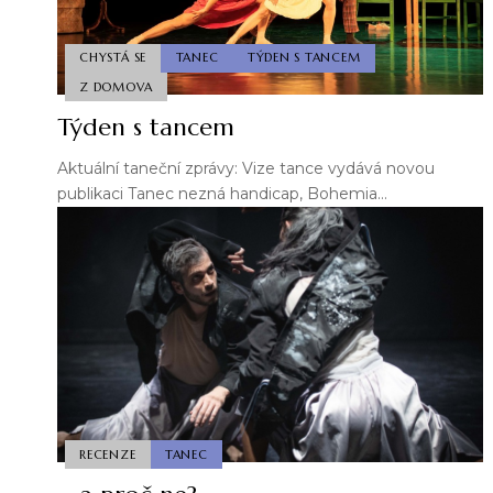
CHYSTÁ SE
TANEC
TÝDEN S TANCEM
Z DOMOVA
Týden s tancem
Aktuální taneční zprávy: Vize tance vydává novou
publikaci Tanec nezná handicap, Bohemia…
RECENZE
TANEC