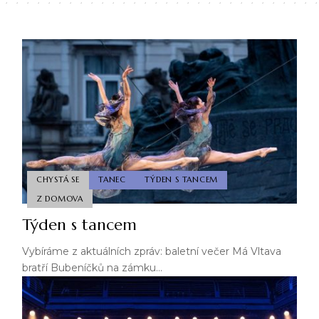
CHYSTÁ SE
TANEC
TÝDEN S TANCEM
Z DOMOVA
Týden s tancem
Vybíráme z aktuálních zpráv: baletní večer Má Vltava
bratří Bubeníčků na zámku…