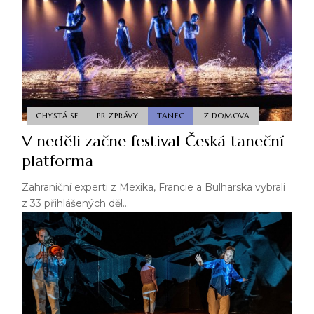
CHYSTÁ SE
PR ZPRÁVY
TANEC
Z DOMOVA
V neděli začne festival Česká taneční
platforma
Zahraniční experti z Mexika, Francie a Bulharska vybrali
z 33 přihlášených děl…