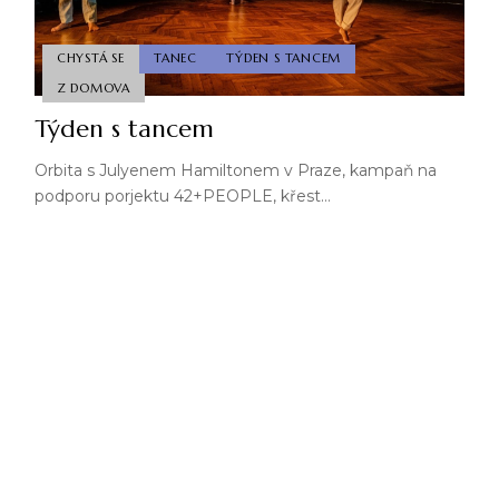
CHYSTÁ SE
TANEC
TÝDEN S TANCEM
Z DOMOVA
Týden s tancem
Orbita s Julyenem Hamiltonem v Praze, kampaň na
podporu porjektu 42+PEOPLE, křest…