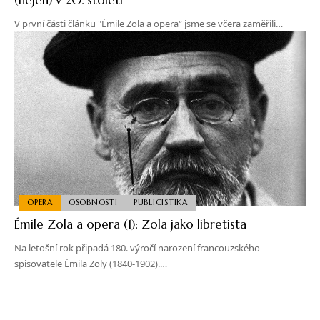
V první části článku "Émile Zola a opera“ jsme se včera zaměřili…
OPERA
OSOBNOSTI
PUBLICISTIKA
Émile Zola a opera (1): Zola jako libretista
Na letošní rok připadá 180. výročí narození francouzského
spisovatele Émila Zoly (1840-1902).…