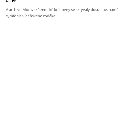
V archivu Moravské zemské knihovny se skrývaly dosud neznámé
symfonie vídeňského rodáka…