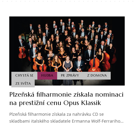
CHYSTÁ SE
HUDBA
PR ZPRÁVY
Z DOMOVA
ZE SVĚTA
Plzeňská filharmonie získala nominaci
na prestižní cenu Opus Klassik
Plzeňská filharmonie získala za nahrávku CD se
skladbami italského skladatele Ermanna Wolf-Ferrariho…