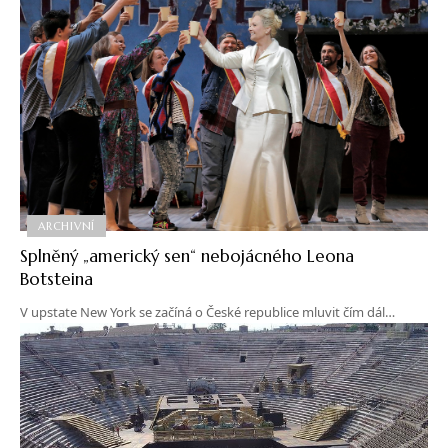
ARCHIVNÍ
Splněný „americký sen“ nebojácného Leona
Botsteina
V upstate New York se začíná o České republice mluvit čím dál…