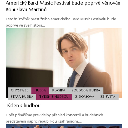
Americký Bard Music Festival bude poprvé věnován
Bohuslavu Martinů
Letošní ročník prestižního amerického Bard Music Festivalu bude
poprvé ve své historii…
CHYSTÁ SE
HUDBA
KLASIKA
SOUDOBÁ HUDBA
STARÁ HUDBA
TÝDEN S HUDBOU
Z DOMOVA
ZE SVĚTA
Týden s hudbou
Opět přinášíme pravidelný přehled koncertů a hudebních
představení napříč republikou i zahraničím.…