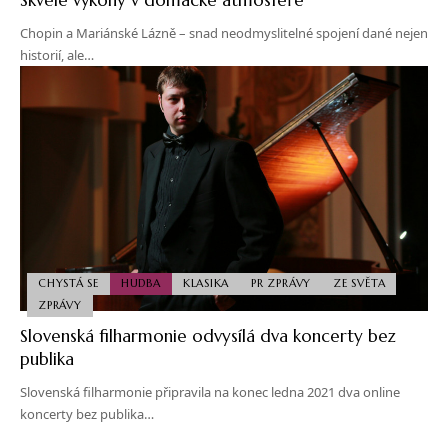
Chopin a Mariánské Lázně – snad neodmyslitelné spojení dané nejen
historií, ale…
CHYSTÁ SE
HUDBA
KLASIKA
PR ZPRÁVY
ZE SVĚTA
ZPRÁVY
Slovenská filharmonie odvysílá dva koncerty bez
publika
Slovenská filharmonie připravila na konec ledna 2021 dva online
koncerty bez publika…