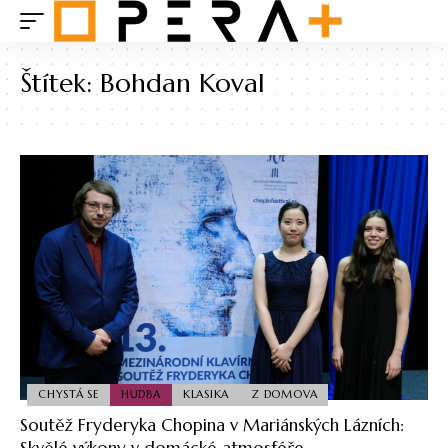
Štítek:
Bohdan Koval
CHYSTÁ SE
HUDBA
KLASIKA
Z DOMOVA
Soutěž Fryderyka Chopina v Mariánských Lázních:
Skvělé výkony v domácké atmosféře