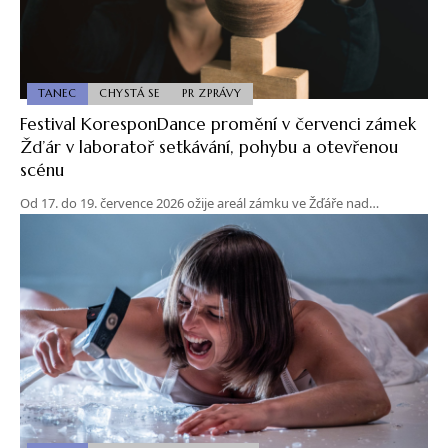
TANEC
CHYSTÁ SE
PR ZPRÁVY
Festival KoresponDance promění v červenci zámek
Žďár v laboratoř setkávání, pohybu a otevřenou
scénu
Od 17. do 19. července 2026 ožije areál zámku ve Žďáře nad…