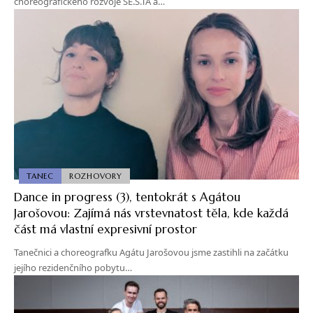
choreografického rozvoje SE.S.TA a…
TANEC
ROZHOVORY
Dance in progress (3), tentokrát s Agátou
Jarošovou: Zajímá nás vrstevnatost těla, kde každá
část má vlastní expresivní prostor
Tanečnici a choreografku Agátu Jarošovou jsme zastihli na začátku
jejího rezidenčního pobytu…