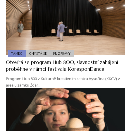
TANEC
CHYSTÁ SE
PR ZPRÁVY
Otevírá se program Hub 800, slavnostní zahájení
proběhne v rámci festivalu KoresponDance
Program Hub 800 v Kulturně-kreativním centru Vysočina (KKCV) v
areálu zámku Žďár…