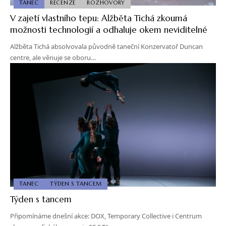
TANEC
RECENZE
ROZHOVORY
V zajetí vlastního tepu: Alžběta Tichá zkoumá
možnosti technologií a odhaluje okem neviditelné
Alžběta Tichá absolvovala původně taneční Konzervatoř Duncan
centre, ale věnuje se oboru…
TANEC
TÝDEN S TANCEM
Týden s tancem
Připomínáme dnešní akce: DOX, Temporary Collective i Centrum