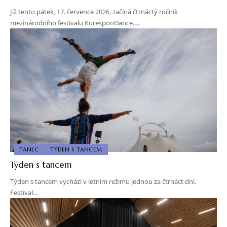
Již tento pátek, 17. července 2026, začíná čtrnáctý ročník
mezinárodního festivalu KoresponDance.…
TANEC
TÝDEN S TANCEM
Týden s tancem
Týden s tancem vychází v letním režimu jednou za čtrnáct dní.
Festival…