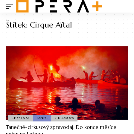
Štítek:
Cirque Aïtal
CHYSTÁ SE
TANEC
Z DOMOVA
Tanečně-cirkusový zpravodaj: Do konce měsíce
nejen na Letnou