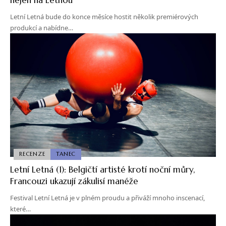
Letní Letná bude do konce měsíce hostit několik premiérových
produkcí a nabídne…
RECENZE
TANEC
Letní Letná (1): Belgičtí artisté krotí noční můry,
Francouzi ukazují zákulisí manéže
Festival Letní Letná je v plném proudu a přiváží mnoho inscenací,
které…