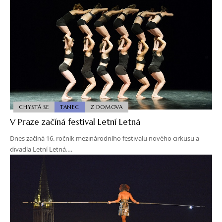
CHYSTÁ SE
TANEC
Z DOMOVA
V Praze začíná festival Letní Letná
Dnes začíná 16. ročník mezinárodního festivalu nového cirkusu a
divadla Letní Letná.…