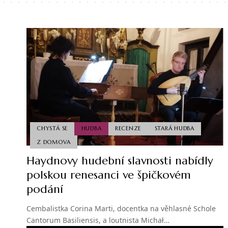
CHYSTÁ SE
HUDBA
RECENZE
STARÁ HUDBA
Z DOMOVA
Haydnovy hudební slavnosti nabídly
polskou renesanci ve špičkovém
podání
Cembalistka Corina Marti, docentka na věhlasné Schole
Cantorum Basiliensis, a loutnista Michał…