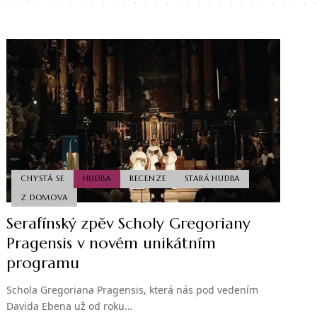
CHYSTÁ SE
HUDBA
RECENZE
STARÁ HUDBA
Z DOMOVA
Serafínský zpěv Scholy Gregoriany
Pragensis v novém unikátním
programu
Schola Gregoriana Pragensis, která nás pod vedením
Davida Ebena už od roku…