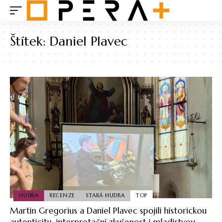
Štítek:
Daniel Plavec
HUDBA
RECENZE
STARÁ HUDBA
TOP
Martin Gregorius a Daniel Plavec spojili historickou
autenticitu, interpretační zkušenost i mladistvou