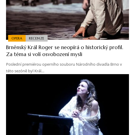
OPERA
RECENZE
Brněnský Král Roger se neopírá o historický profil.
Za téma si volí osvobození mysli
Poslední premiérou operního souboru Národního divadla Brno v
této sezóně byl Král…