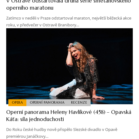
V Ostravě odstartovala druhá série smetanovského
operního maratonu
Zatímco v neděli v Praze odstartoval maraton, největší běžecká akce
roku, v předvečer v Ostravě Branibory…
OPERA
OPERNÍ PANORAMA
RECENZE
Operní panorama Heleny Havlíkové (458) – Opavská
Káťa: síla jednoduchosti
Do Roku české hudby nově přispělo Slezské divadlo v Opavě
premiérou Janáčkovy…