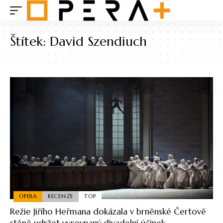
Štítek:
David Szendiuch
OPERA
RECENZE
TOP
Režie Jiřího Heřmana dokázala v brněnské Čertově
stěně udržet vyrovnaný divadelní účinek