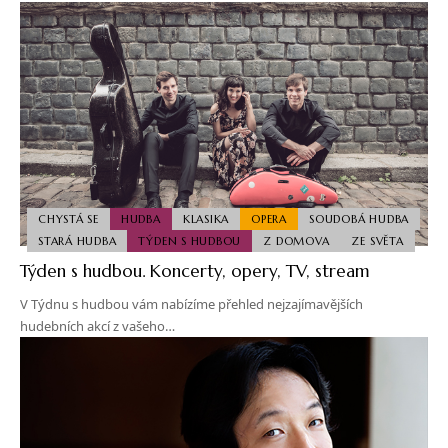
CHYSTÁ SE
HUDBA
KLASIKA
OPERA
SOUDOBÁ HUDBA
STARÁ HUDBA
TÝDEN S HUDBOU
Z DOMOVA
ZE SVĚTA
Týden s hudbou. Koncerty, opery, TV, stream
V Týdnu s hudbou vám nabízíme přehled nejzajímavějších
hudebních akcí z vašeho…