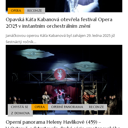
OPERA
RECENZE
Opavská Káťa Kabanová otevřela festival Opera
2025 v instantním orchestrálním znění
Janáčkovou operou Káťa Kabanová byl zahájen 29. ledna 2025 již
šestnáctý ročník…
CHYSTÁ SE
OPERA
OPERNÍ PANORAMA
RECENZE
Z DOMOVA
Operní panorama Heleny Havlíkové (459) –