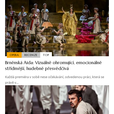
OPERA
RECENZE
TOP
Brněnská Aida: Vizuálně ohromující, emocionálně
střídmější, hudebně přesvědčivá
Každá premiéra v sobě nese očekávání, odvedenou práci, která se
právě v…