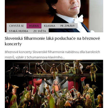
CHYSTÁ SE
HUDBA
KLASIKA
PR ZPRÁVY
STARÁ HUDBA
ZE SVĚTA
Slovenská filharmonie láká posluchače na březnové
koncerty
Březnové koncerty Slovenské filharmonie nabídnou díla barokních
mistrů, výběr z Schumannova klavírního…