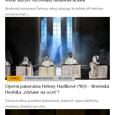
Brněnská inscenace Čertovy stěny ukazuje, že režisér Jiří Heřman
umí pracovat i…
OPERA
OPERNÍ PANORAMA
RECENZE
Operní panorama Heleny Havlíkové (563) – Brněnská
Hedvika „zůstane na ocet“?
Čertova stěna, poslední dokončená „bilanční“ opera Bedřicha
Smetany zůstává i po více…