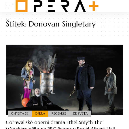
Štítek:
Donovan Singletary
CHYSTÁ SE
OPERA
RECENZE
ZE SVĚTA
Cornwallské operní drama Ethel Smyth The
Wreckers ožilo na BBC Proms v Royal Albert Hall