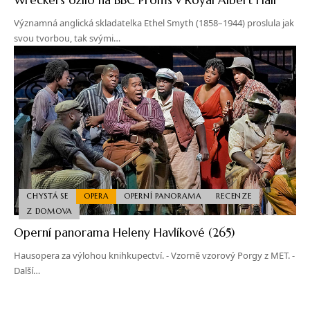
Významná anglická skladatelka Ethel Smyth (1858–1944) proslula jak
svou tvorbou, tak svými…
CHYSTÁ SE
OPERA
OPERNÍ PANORAMA
RECENZE
Z DOMOVA
Operní panorama Heleny Havlíkové (265)
Hausopera za výlohou knihkupectví. - Vzorně vzorový Porgy z MET. -
Další…