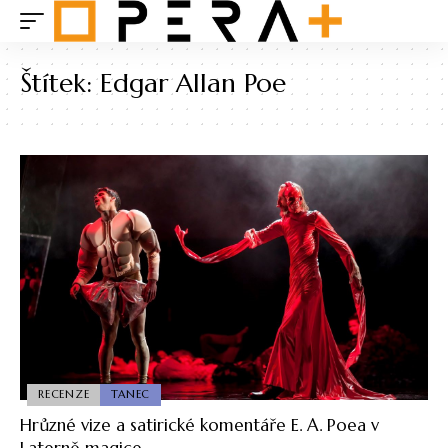
Štítek:
Edgar Allan Poe
RECENZE
TANEC
Hrůzné vize a satirické komentáře E. A. Poea v
Laterně magice