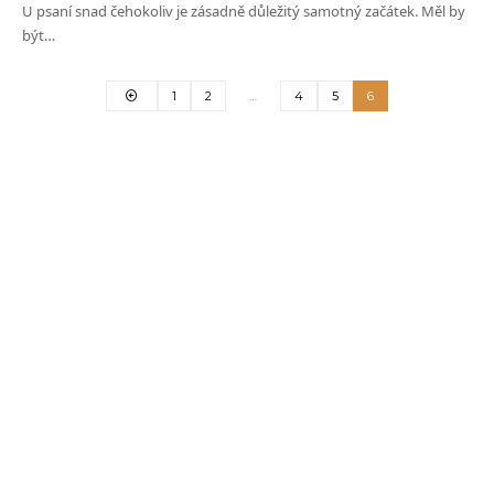
U psaní snad čehokoliv je zásadně důležitý samotný začátek. Měl by
být…
1
2
…
4
5
6