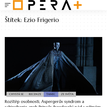
Štítek:
Ezio Frigerio
CHYSTÁ SE
RECENZE
TANEC
ZE SVĚTA
Rozštěp osobnosti, Aspergerův syndrom a
schizofrenie aneb Princův freudovský pád v přímém