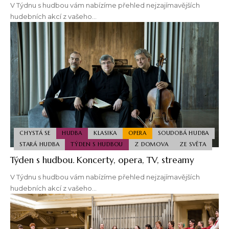
V Týdnu s hudbou vám nabízíme přehled nejzajímavějších
hudebních akcí z vašeho…
CHYSTÁ SE
HUDBA
KLASIKA
OPERA
SOUDOBÁ HUDBA
STARÁ HUDBA
TÝDEN S HUDBOU
Z DOMOVA
ZE SVĚTA
Týden s hudbou. Koncerty, opera, TV, streamy
V Týdnu s hudbou vám nabízíme přehled nejzajímavějších
hudebních akcí z vašeho…