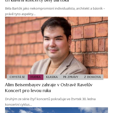
Béla Bartók jako nekompromisní individualista, architekt a básník –
právě tyto aspekty…
CHYSTÁ SE
HUDBA
KLASIKA
PR ZPRÁVY
Z DOMOVA
Alim Beisembayev zahraje v Ostravě Ravelův
Koncert pro levou ruku
Druhým ze série čtyř koncertů pokračuje ve čtvrtek 30. ledna
koncertní cyklus…