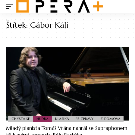
Štítek:
Gábor Káli
CHYSTÁ SE
HUDBA
KLASIKA
PR ZPRÁVY
Z DOMOVA
Mladý pianista Tomáš Vrána nahrál se Supraphonem
tři klavírní koncerty Bély Bartóka