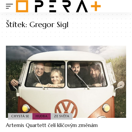
Štítek:
Gregor Sigl
CHYSTÁ SE
HUDBA
ZE SVĚTA
Artemis Quartett čelí klíčovým změnám