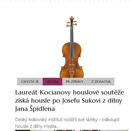
CHYSTÁ SE
HUDBA
PR ZPRÁVY
Z DOMOVA
Laureát Kocianovy houslové soutěže
získá housle po Josefu Sukovi z dílny
Jana Špidlena
Český královský institut rozšířil své sbírky – odkoupil
housle z dílny mistra…