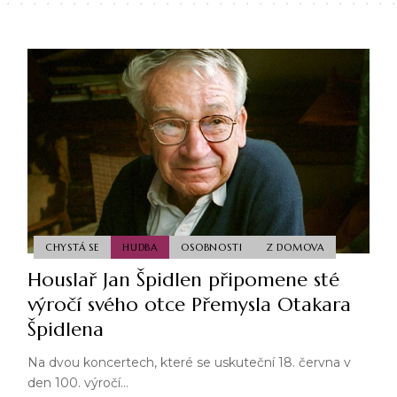
CHYSTÁ SE
HUDBA
OSOBNOSTI
Z DOMOVA
Houslař Jan Špidlen připomene sté
výročí svého otce Přemysla Otakara
Špidlena
Na dvou koncertech, které se uskuteční 18. června v
den 100. výročí…