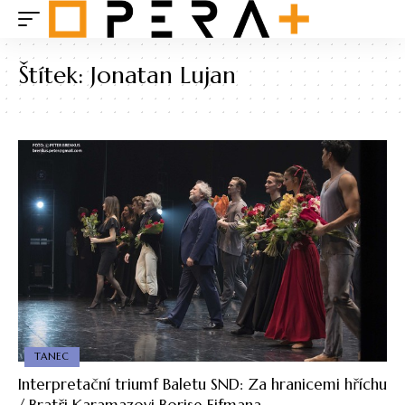
Štítek:
Jonatan Lujan
TANEC
Interpretační triumf Baletu SND: Za hranicemi hříchu
/ Bratři Karamazovi Borise Eifmana