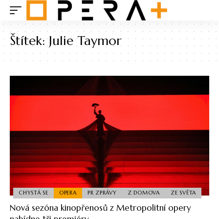
Štítek:
Julie Taymor
CHYSTÁ SE
OPERA
PR ZPRÁVY
Z DOMOVA
ZE SVĚTA
Nová sezóna kinopřenosů z Metropolitní opery
nabídne tři premiéry