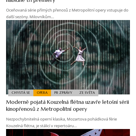
Oceňovaná série přímých přenosů z Metropolitní opery vstupuje do
další sezóny. Milovníkům…
CHYSTÁ SE
OPERA
PR ZPRÁVY
ZE SVĚTA
Moderně pojatá Kouzelná flétna uzavře letošní sérii
kinopřenosů z Metropolitní opery
Nezpochybnitelná operní klasika, Mozartova pohádková férie
Kouzelná flétna, je stálicí v repertoáru…