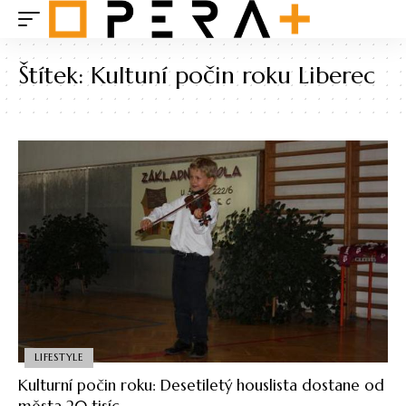
Štítek:
Kultuní počin roku Liberec
LIFESTYLE
Kulturní počin roku: Desetiletý houslista dostane od
města 20 tisíc