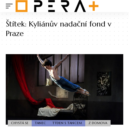
Štítek:
Kyliánův nadační fond v
Praze
CHYSTÁ SE
TANEC
TÝDEN S TANCEM
Z DOMOVA