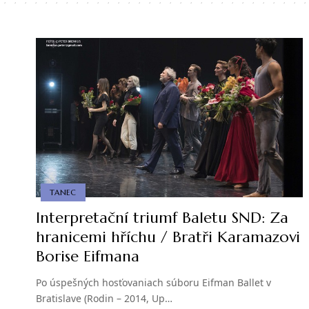
TANEC
Interpretační triumf Baletu SND: Za
hranicemi hříchu / Bratři Karamazovi
Borise Eifmana
Po úspešných hosťovaniach súboru Eifman Ballet v
Bratislave (Rodin – 2014, Up…