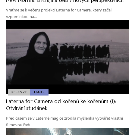
Vraťme se k večeru projekcí Laterna for Camera, který začal
vzpomínkou na…
RECENZE
TANEC
Laterna for Camera od kořenů ke kořenům (1):
Otvírání studánek
Před časem se v Laterně magice zrodila myšlenka vytvářet vlastní
filmovou řadu.…