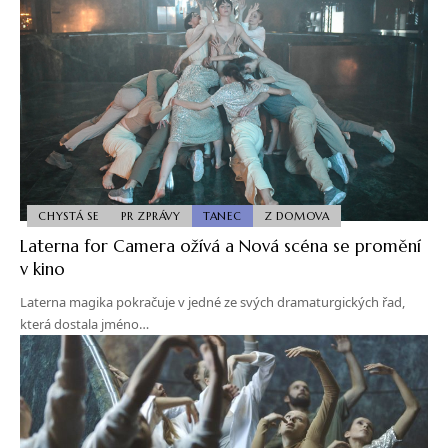
CHYSTÁ SE
PR ZPRÁVY
TANEC
Z DOMOVA
Laterna for Camera ožívá a Nová scéna se promění
v kino
Laterna magika pokračuje v jedné ze svých dramaturgických řad,
která dostala jméno…