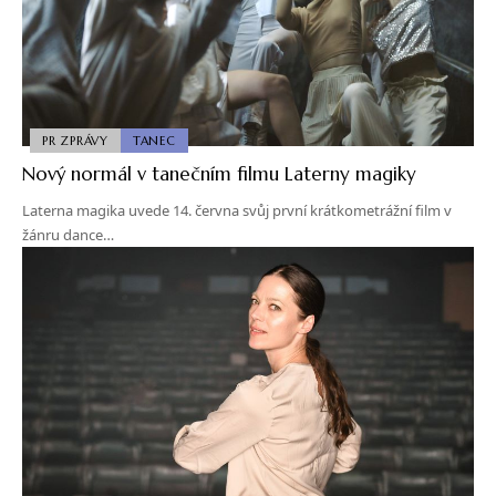
PR ZPRÁVY
TANEC
Nový normál v tanečním filmu Laterny magiky
Laterna magika uvede 14. června svůj první krátkometrážní film v
žánru dance…