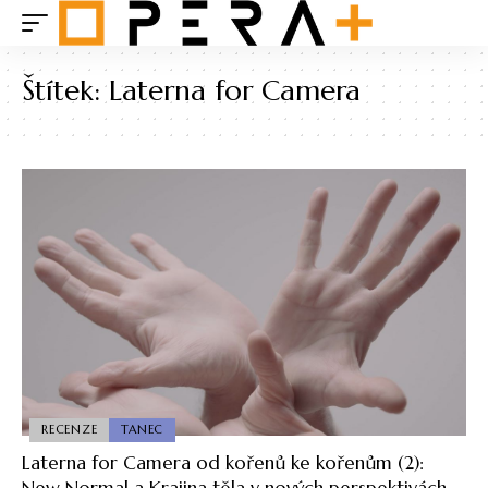
Štítek:
Laterna for Camera
RECENZE
TANEC
Laterna for Camera od kořenů ke kořenům (2):
New Normal a Krajina těla v nových perspektivách