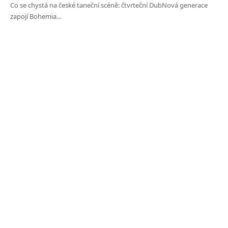
Co se chystá na české taneční scéně: čtvrteční DubNová generace
zapojí Bohemia…