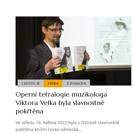
CHYSTÁ SE
OPERA
Z DOMOVA
Operní tetralogie muzikologa
Viktora Velka byla slavnostně
pokřtěna
Ve středu 18. května 2022 byla v Ostravě slavnostně
pokřtěna knižní česko-německá…