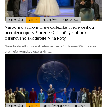
CHYSTÁ SE
OPERA
PR ZPRÁVY
Z DOMOVA
Národní divadlo moravskoslezské uvede českou
premiéru opery Florentský slaměný klobouk
oskarového skladatele Nina Roty
Národní divadlo moravskoslezské uvede 13. března 2025 v české
premiéře komickou operu Nina…
CHYSTÁ SE
OPERA
OPERNÍ PANORAMA
RECENZE