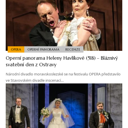
OPERA
OPERNÍ PANORAMA
RECENZE
Operní panorama Heleny Havlíkové (518) – Bláznivý
svatební den z Ostravy
Národní divadlo moravskoslezské se na festivalu OPERA představilo
ve Stavovském divadle inscenací…