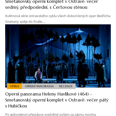
Smetanovský operní komplet v Ostravě: večer
sedmý, předposlední, s Čertovou stěnou
Květnová série ostravského cyklu všech dokončených oper Bedřicha
Smetany spěje do finále.…
OPERA
OPERNÍ PANORAMA
RECENZE
Operní panorama Heleny Havlíkové (464) –
Smetanovský operní komplet v Ostravě: večer pátý
s Hubičkou
Po jednodenní přestávce vyplněné ovšem za zájmu mnoha