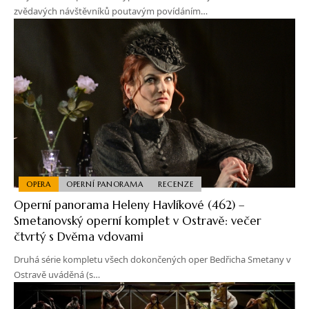
zvědavých návštěvníků poutavým povídáním…
OPERA
OPERNÍ PANORAMA
RECENZE
Operní panorama Heleny Havlíkové (462) –
Smetanovský operní komplet v Ostravě: večer
čtvrtý s Dvěma vdovami
Druhá série kompletu všech dokončených oper Bedřicha Smetany v
Ostravě uváděná (s…