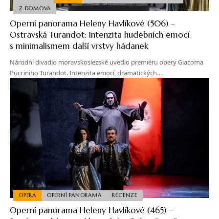
Z DOMOVA
Operní panorama Heleny Havlíkové (506) –
Ostravská Turandot: Intenzita hudebních emocí
s minimalismem další vrstvy hádanek
Národní divadlo moravskoslezské uvedlo premiéru opery Giacoma
Pucciniho Turandot. Intenzita emocí, dramatických…
OPERA
OPERNÍ PANORAMA
RECENZE
Operní panorama Heleny Havlíkové (465) –