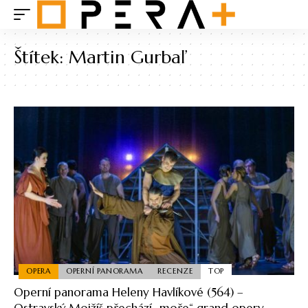
Štítek:
Martin Gurbaľ
OPERA
OPERNÍ PANORAMA
RECENZE
TOP
Operní panorama Heleny Havlíkové (564) –
Ostravský Mojžíš přechází „moře“ grand opery