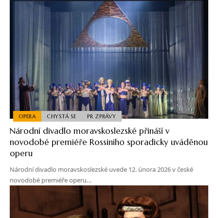
OPERA
CHYSTÁ SE
PR ZPRÁVY
Národní divadlo moravskoslezské přináší v
novodobé premiéře Rossiniho sporadicky uváděnou
operu
Národní divadlo moravskoslezské uvede 12. února 2026 v české
novodobé premiéře operu…