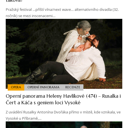
Pražský festival …příští vlna/next wave… alternativního divadla (32.
ročník) se mezi inscenacemi…
OPERA
OPERNÍ PANORAMA
RECENZE
Operní panorama Heleny Havlíkové (474) – Rusalka i
Čert a Káča s geniem loci Vysoké
Z uvádění Rusalky Antonína Dvořáka přímo v místě, kde vznikala, ve
Vysoké u Příbramě,…