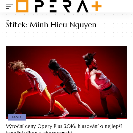
Štítek:
Minh Hieu Nguyen
TANEC
Výroční ceny Opery Plus 2016: hlasování o nejlepší
taneční výkon a choreografii