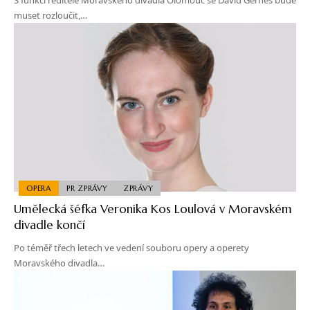
muset rozloučit,…
OPERA
PR ZPRÁVY
ZPRÁVY
Umělecká šéfka Veronika Kos Loulová v Moravském
divadle končí
Po téměř třech letech ve vedení souboru opery a operety
Moravského divadla…