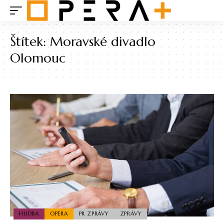
Štítek:
Moravské divadlo
Olomouc
HUDBA
OPERA
PR ZPRÁVY
ZPRÁVY