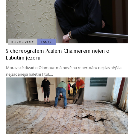
ROZHOVORY
TANEC
S choreografem Paulem Chalmerem nejen o
Labutím jezeru
Moravské divadlo Olomouc má nově na repertoáru nejslavnější a
nejžádanější baletní titul,…