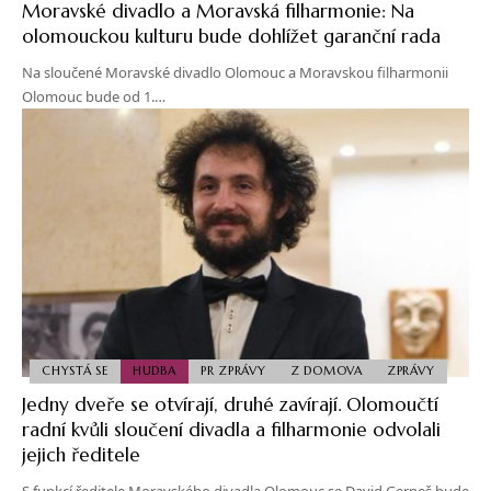
Moravské divadlo a Moravská filharmonie: Na
olomouckou kulturu bude dohlížet garanční rada
Na sloučené Moravské divadlo Olomouc a Moravskou filharmonii
Olomouc bude od 1.…
CHYSTÁ SE
HUDBA
PR ZPRÁVY
Z DOMOVA
ZPRÁVY
Jedny dveře se otvírají, druhé zavírají. Olomoučtí
radní kvůli sloučení divadla a filharmonie odvolali
jejich ředitele
S funkcí ředitele Moravského divadla Olomouc se David Gerneš bude