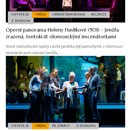
CHYSTÁ SE
OPERA
OPERNÍ PANORAMA
RECENZE
Z DOMOVA
Operní panorama Heleny Havlíkové (501) – Jenůfa
zrazená, tentokrát olomouckými inscenátorkami
Nové nastudování opery Leoše Janáčka Její pastorkyně, v Olomouci
tentokrát pod názvem Jenůfa,…
CHYSTÁ SE
OPERA
PR ZPRÁVY
Z DOMOVA