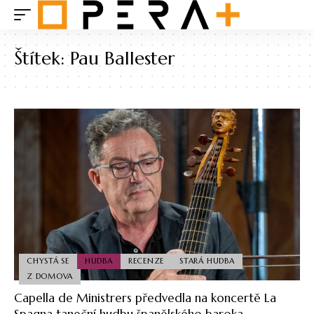
Štítek:
Pau Ballester
CHYSTÁ SE
HUDBA
RECENZE
STARÁ HUDBA
Z DOMOVA
Capella de Ministrers předvedla na koncertě La
Spagna taneční hudbu španělského baroka