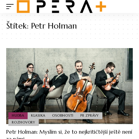
Štítek:
Petr Holman
HUDBA
KLASIKA
OSOBNOSTI
PR ZPRÁVY
ROZHOVORY
Petr Holman: Myslím si, že to nejkritičtější ještě není
za námi