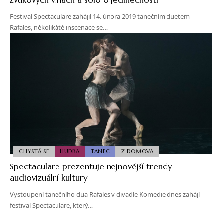
Festival Spectaculare zahájil 14. února 2019 tanečním duetem
Rafales, několikáté inscenace se…
CHYSTÁ SE
HUDBA
TANEC
Z DOMOVA
Spectaculare prezentuje nejnovější trendy
audiovizuální kultury
Vystoupení tanečního dua Rafales v divadle Komedie dnes zahájí
festival Spectaculare, který…