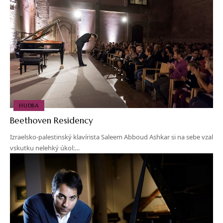
HUDBA
Beethoven Residency
Izraelsko-palestinský klavírista Saleem Abboud Ashkar si na sebe vzal
vskutku nelehký úkol:…