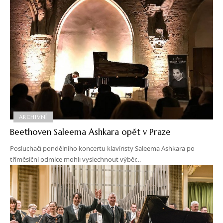
ARCHIVNÍ
Beethoven Saleema Ashkara opět v Praze
Posluchači pondělního koncertu klavíristy Saleema Ashkara po
tříměsíční odmlce mohli vyslechnout výběr…