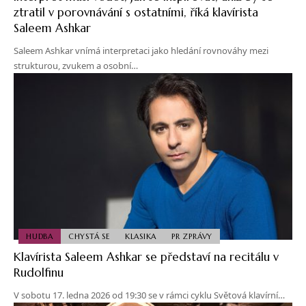
ztratil v porovnávání s ostatními, říká klavírista
Saleem Ashkar
Saleem Ashkar vnímá interpretaci jako hledání rovnováhy mezi
strukturou, zvukem a osobní…
HUDBA
CHYSTÁ SE
KLASIKA
PR ZPRÁVY
Klavírista Saleem Ashkar se představí na recitálu v
Rudolfinu
V sobotu 17. ledna 2026 od 19:30 se v rámci cyklu Světová klavírní…