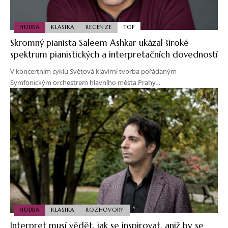
HUDBA
KLASIKA
RECENZE
TOP
Skromný pianista Saleem Ashkar ukázal široké
spektrum pianistických a interpretačních dovedností
V koncertním cyklu Světová klavírní tvorba pořádaným
Symfonickým orchestrem hlavního města Prahy…
HUDBA
KLASIKA
ROZHOVORY
Interpret musí vědět, jak se inspirovat, aniž by se