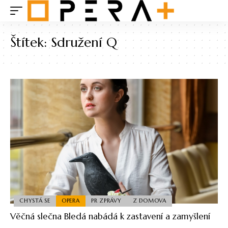
Štítek:
Sdružení Q
CHYSTÁ SE
OPERA
PR ZPRÁVY
Z DOMOVA
Věčná slečna Bledá nabádá k zastavení a zamyšlení