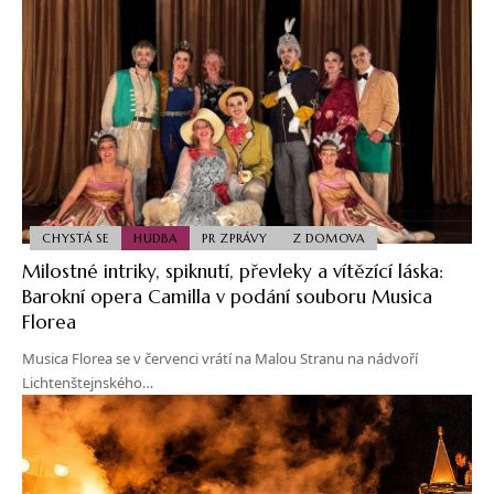
CHYSTÁ SE
HUDBA
PR ZPRÁVY
Z DOMOVA
Milostné intriky, spiknutí, převleky a vítězící láska:
Barokní opera Camilla v podání souboru Musica
Florea
Musica Florea se v červenci vrátí na Malou Stranu na nádvoří
Lichtenštejnského…