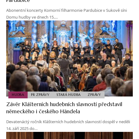
Abonentní koncerty Komorní filharmonie Pardubice v Sukově síni
Domu hudby ve dnech 15.…
HUDBA
PR ZPRÁVY
STARÁ HUDBA
ZPRÁVY
Závěr Klášterních hudebních slavností představil
německého i českého Händela
Devatenáctý ročník Klášterních hudebních slavností dospěl v neděli
14. září 2025 do…