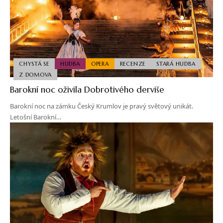
CHYSTÁ SE
HUDBA
OPERA
RECENZE
STARÁ HUDBA
Z DOMOVA
Barokní noc oživila Dobrotivého derviše
Barokní noc na zámku Český Krumlov je pravý světový unikát.
Letošní Barokní…