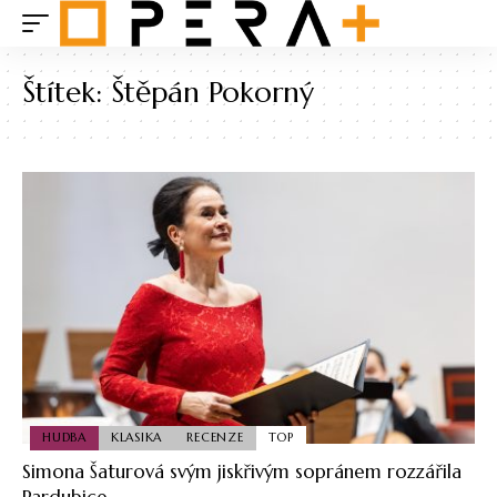
Štítek:
Štěpán Pokorný
HUDBA
KLASIKA
RECENZE
TOP
Simona Šaturová svým jiskřivým sopránem rozzářila
Pardubice