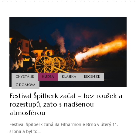
CHYSTÁ SE
HUDBA
KLASIKA
RECENZE
Z DOMOVA
Festival Špilberk začal – bez roušek a
rozestupů, zato s nadšenou
atmosférou
Festival Špilberk zahájila Filharmonie Brno v úterý 11.
srpna a byl to…