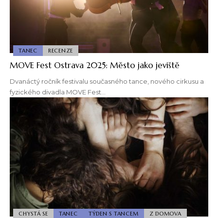
TANEC
RECENZE
MOVE Fest Ostrava 2025: Město jako jeviště
Dvanáctý ročník festivalu současného tance, nového cirkusu a
fyzického divadla MOVE Fest…
CHYSTÁ SE
TANEC
TÝDEN S TANCEM
Z DOMOVA