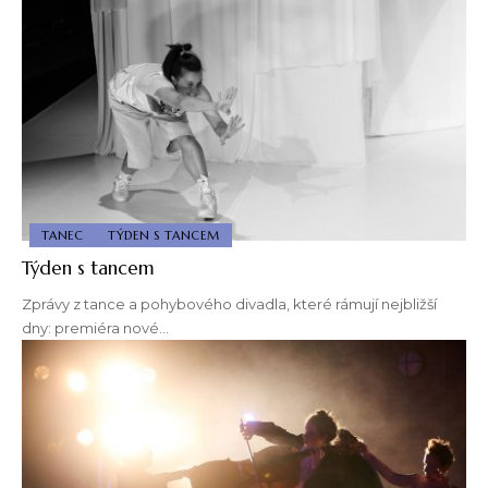
TANEC
TÝDEN S TANCEM
Týden s tancem
Zprávy z tance a pohybového divadla, které rámují nejbližší
dny: premiéra nové…