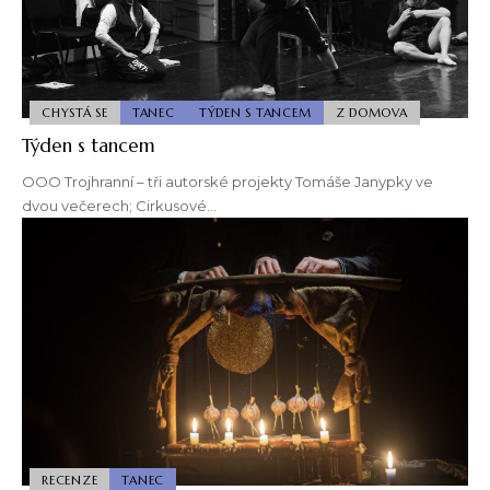
CHYSTÁ SE
TANEC
TÝDEN S TANCEM
Z DOMOVA
Týden s tancem
OOO Trojhranní – tři autorské projekty Tomáše Janypky ve
dvou večerech; Cirkusové…
RECENZE
TANEC