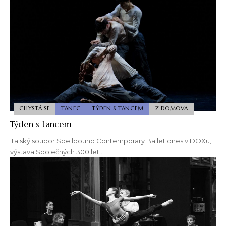
CHYSTÁ SE
TANEC
TÝDEN S TANCEM
Z DOMOVA
Týden s tancem
Italský soubor Spellbound Contemporary Ballet dnes v DOXu,
výstava Společných 300 let…