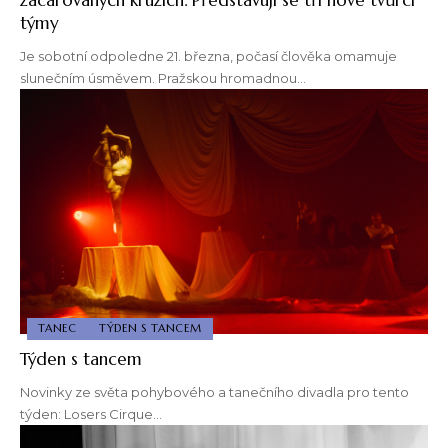
týmy
Je sobotní odpoledne 21. března, počasí člověka omamuje
slunečním úsměvem. Pražskou hromadnou…
TANEC
TÝDEN S TANCEM
Týden s tancem
Novinky ze světa pohybového a tanečního divadla pro tento
týden: Losers Cirque…