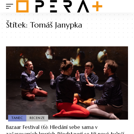
Štítek:
Tomáš Janypka
TANEC
RECENZE
Bazaar Festival (6): Hledání sebe sama v
začarovaných kruzích. Představují se tři nové tvůrčí