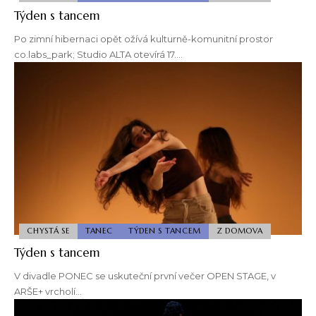
Týden s tancem
Po zimní hibernaci opět ožívá kulturně-komunitní prostor
co.labs_park; Studio ALTA otevírá 17.…
CHYSTÁ SE
TANEC
TÝDEN S TANCEM
Z DOMOVA
Týden s tancem
V divadle PONEC se uskuteční první večer OPEN STAGE, v
ARŠE+ vrcholí…