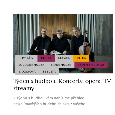
CHYSTÁ SE
HUDBA
KLASIKA
OPERA
SOUDOBÁ HUDBA
STARÁ HUDBA
TÝDEN S HUDBOU
Z DOMOVA
ZE SVĚTA
Týden s hudbou. Koncerty, opera, TV,
streamy
V Týdnu s hudbou vám nabízíme přehled
nejzajímavějších hudebních akcí z vašeho…