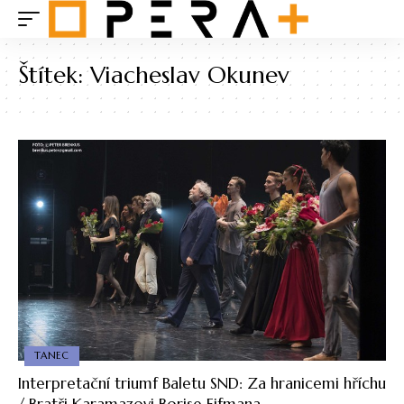
Štítek:
Viacheslav Okunev
TANEC
Interpretační triumf Baletu SND: Za hranicemi hříchu
/ Bratři Karamazovi Borise Eifmana